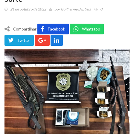
21 de outubro de 2022
por
Guilherme Baptista
0
Compartilhar
Facebook
Whatsapp
Twitter