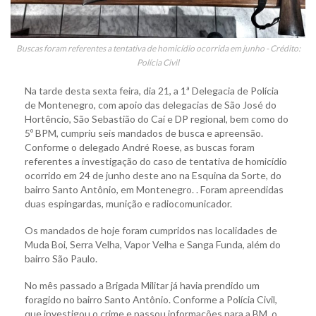
Buscas foram referentes a tentativa de homicídio ocorrida em junho - Crédito:
Polícia Civil
Na tarde desta sexta feira, dia 21, a 1ª Delegacia de Polícia
de Montenegro, com apoio das delegacias de São José do
Hortêncio, São Sebastião do Caí e DP regional, bem como do
5º BPM, cumpriu seis mandados de busca e apreensão.
Conforme o delegado André Roese, as buscas foram
referentes a investigação do caso de tentativa de homicídio
ocorrido em 24 de junho deste ano na Esquina da Sorte, do
bairro Santo Antônio, em Montenegro. . Foram apreendidas
duas espingardas, munição e radiocomunicador.
Os mandados de hoje foram cumpridos nas localidades de
Muda Boi, Serra Velha, Vapor Velha e Sanga Funda, além do
bairro São Paulo.
No mês passado a Brigada Militar já havia prendido um
foragido no bairro Santo Antônio. Conforme a Polícia Civil,
que investigou o crime e passou informações para a BM, o