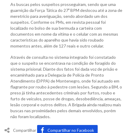
As buscas pelos suspeitos prosseguiram, sendo que uma
guarnição da Força Tática do 27º BPM deslocou até a zona de
meretrício para averiguação, sendo abordado um dos
suspeitos. Conforme os PMs, em revista pessoal foi
localizado no bolso de sua bermuda a carteira com
documentos em nome da vítima e o celular com as mesmas
características do aparelho que havia sido roubado
momentos antes, além de 127 reais e outro celular.
Através de consulta no sistema integrado foi constatado
que o suspeito se encontrava na condição de foragido do
sistema prisional. Diante dos fatos foi dada voz de prisão e
encaminhado para a Delegacia de Polícia de Pronto
Atendimento (DPPA) de Montenegro, onde foi autuado em
flagrante por roubo à pedestre com lesões. Segundo a BM, o
preso já tinha antecedentes criminais por furtos, roubo e
furto de veículos, posse de drogas, desobediência, ameaças,
lesão corporal e outros delitos. A Brigada ainda realizou mais
buscas nas proximidades pelos demais envolvidos, porém
não foram localizados.
Compartilhar
Compartilhar no Facebook