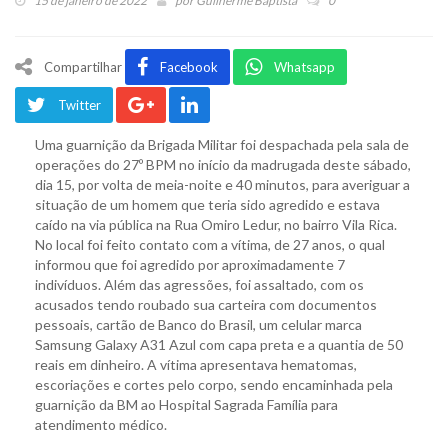
15 de janeiro de 2022
por
Guilherme Baptista
0
Compartilhar
Facebook
Whatsapp
Twitter
Uma guarnição da Brigada Militar foi despachada pela sala de
operações do 27º BPM no início da madrugada deste sábado,
dia 15, por volta de meia-noite e 40 minutos, para averiguar a
situação de um homem que teria sido agredido e estava
caído na via pública na Rua Omiro Ledur, no bairro Vila Rica.
No local foi feito contato com a vítima, de 27 anos, o qual
informou que foi agredido por aproximadamente 7
indivíduos. Além das agressões, foi assaltado, com os
acusados tendo roubado sua carteira com documentos
pessoais, cartão de Banco do Brasil, um celular marca
Samsung Galaxy A31 Azul com capa preta e a quantia de 50
reais em dinheiro. A vítima apresentava hematomas,
escoriações e cortes pelo corpo, sendo encaminhada pela
guarnição da BM ao Hospital Sagrada Família para
atendimento médico.