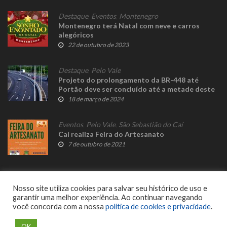
Destaque
,
Eventos
,
Montenegro
Montenegro terá Natal com neve e carros
alegóricos
22 de outubro de 2023
Destaque
,
Pelo Vale
Projeto do prolongamento da BR-448 até
Portão deve ser concluído até a metade deste
ano
18 de março de 2024
Eventos
,
Pelo Vale
,
São Sebastião do Caí
Caí realiza Feira do Artesanato
7 de outubro de 2021
Nosso site utiliza cookies para salvar seu histórico de uso e
garantir uma melhor experiência. Ao continuar navegando
você concorda com a nossa
política de cookies e privacidade
.
© 2023 Fato Novo - Todos os direitos reservados. Desenvolvido por
Delalibera
.
OK