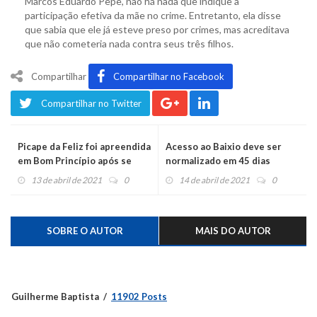
Marcos Eduardo Pepe, não há nada que indique a
participação efetiva da mãe no crime. Entretanto, ela disse
que sabia que ele já esteve preso por crimes, mas acreditava
que não cometeria nada contra seus três filhos.
Compartilhar
Compartilhar no Facebook
Compartilhar no Twitter
Picape da Feliz foi apreendida
Acesso ao Baixio deve ser
em Bom Princípio após se
normalizado em 45 dias
envolver em acidente que
13 de abril de 2021
0
14 de abril de 2021
0
matou mãe e filho
SOBRE O AUTOR
MAIS DO AUTOR
Guilherme Baptista
11902 Posts