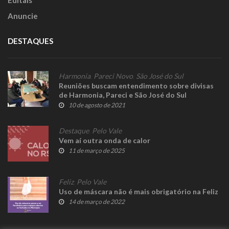
Editais
Anuncie
DESTAQUES
Harmonia
,
Pareci Novo
,
São José do Sul
Reuniões buscam entendimento sobre divisas
de Harmonia, Pareci e São José do Sul
10 de agosto de 2021
Destaque
,
Pelo Vale
Vem aí outra onda de calor
11 de março de 2025
Feliz
,
Pelo Vale
Uso de máscara não é mais obrigatório na Feliz
14 de março de 2022