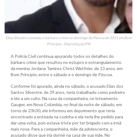
Elias Silvestre cometeu o bárbaro crime no domingo de Páscoa de 2021 em Bom
Princípio - Reprodução/FN
A Polícia Civil continua apurando todos os detalhes do
bárbaro crime que resultou no estupro e estrangulamento
da menina Jordana Tamires Christ Watthier, de 13 anos, em
Bom Princípio, entre o sábado e o domingo de Páscoa.
Conforme foi apurado, ainda no sábado, o acusado Elias dos
Santos Silvestre, de 39 anos, teria trabalhado como pedreiro
e ido a um culto. Na casa da companheira, no loteamento
Gauger, em Nova Colúmbia, no final da noite de sábado, em
torno de 23h30, ele informou em depoimento que teria
encontrado a enteada na cozinha e ela teria lhe pedido para
dar uma volta, pois estava triste por ter brigado com a irmã
mais nova. Para a companheira, mãe da adolescente, o
acusado disse que iria dormir na casa de sua mãe. No