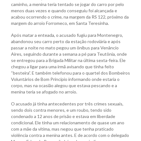
caminho, a menina teria tentado se jogar do carro por pelo
menos duas vezes e quando conseguiu foi alcançada e
acabou ocorrendo o crime, na margem da RS 122, próximo da
margem do arroio Forromeco, em Santa Teresinha.
Após matar a enteada, o acusado fugiu para Montenegro,
abandonou seu carro perto da estação rodoviária e após
passar a noite no mato pegou um ônibus para Venâncio
Aires, seguindo durante a semana a pé para Teutônia, onde
se entregou para a Brigada Militar na última sexta-feira. Ele
chegou a ligar para uma irmã avisando que tinha feito
“besteira”. E também telefonou para o quartel dos Bombeiros
Voluntários de Bom Princípio informando onde estaria o
corpo, mas na ocasião alegou que estava pescando e a
menina teria se afogado no arroio.
O acusado já tinha antecedentes por três crimes sexuais,
sendo dois contra menores, e um roubo, tendo sido
condenado a 12 anos de prisão e estava em liberdade
condicional. Ele tinha um relacionamento de quase um ano
com a mãe da vítima, mas negou que tenha praticado
violência contra a menina antes. E de acordo com o delegado