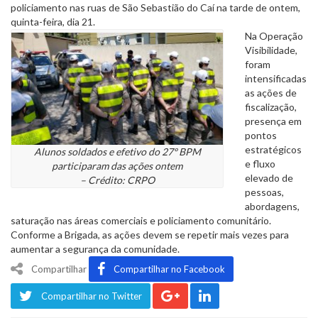
policiamento nas ruas de São Sebastião do Caí na tarde de ontem,
quinta-feira, dia 21.
Na Operação
Visibilidade,
foram
intensificadas
as ações de
fiscalização,
presença em
pontos
estratégicos
Alunos soldados e efetivo do 27º BPM
e fluxo
participaram das ações ontem
elevado de
– Crédito: CRPO
pessoas,
abordagens,
saturação nas áreas comerciais e policiamento comunitário.
Conforme a Brigada, as ações devem se repetir mais vezes para
aumentar a segurança da comunidade.
Compartilhar
Compartilhar no Facebook
Compartilhar no Twitter