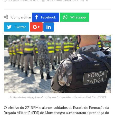
22 de outubro de 2021
por
Guilherme Baptista
0
Compartilhar
Facebook
Whatsapp
Twitter
Ações de fiscalização e abordagens foram intensificadas - Crédito: CRPO
O efetivo do 27º BPM e alunos soldados da Escola de Formação da
Brigada Militar (EsFES) de Montenegro aumentaram a presença do