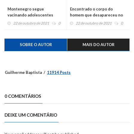
Montenegro segue
Encontrado o corpo do
vacinando adolescentes
homem que desapareceu no
rio perto das pontes do
22 de outubro de 2021
0
22 de outubro de 2021
0
Matiel
SOBRE O AUTOR
MAIS DO AUTOR
Guilherme Baptista
11914 Posts
0 COMENTÁRIOS
DEIXE UM COMENTÁRIO