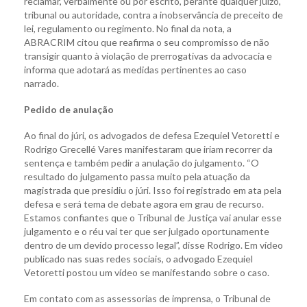
reclamar, verbalmente ou por escrito, perante qualquer juízo,
tribunal ou autoridade, contra a inobservância de preceito de
lei, regulamento ou regimento. No final da nota, a
ABRACRIM citou que reafirma o seu compromisso de não
transigir quanto à violação de prerrogativas da advocacia e
informa que adotará as medidas pertinentes ao caso
narrado.
Pedido de anulação
Ao final do júri, os advogados de defesa Ezequiel Vetoretti e
Rodrigo Grecellé Vares manifestaram que iriam recorrer da
sentença e também pedir a anulação do julgamento. “O
resultado do julgamento passa muito pela atuação da
magistrada que presidiu o júri. Isso foi registrado em ata pela
defesa e será tema de debate agora em grau de recurso.
Estamos confiantes que o Tribunal de Justiça vai anular esse
julgamento e o réu vai ter que ser julgado oportunamente
dentro de um devido processo legal”, disse Rodrigo. Em vídeo
publicado nas suas redes sociais, o advogado Ezequiel
Vetoretti postou um vídeo se manifestando sobre o caso.
Em contato com as assessorias de imprensa, o Tribunal de