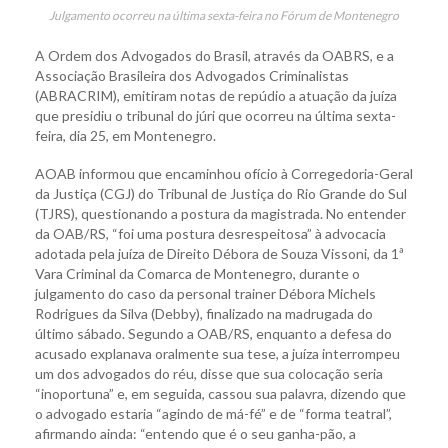
Julgamento ocorreu na última sexta-feira no Fórum de Montenegro
A Ordem dos Advogados do Brasil, através da OABRS, e a
Associação Brasileira dos Advogados Criminalistas
(ABRACRIM), emitiram notas de repúdio a atuação da juíza
que presidiu o tribunal do júri que ocorreu na última sexta-
feira, dia 25, em Montenegro.
AOAB informou que encaminhou ofício à Corregedoria-Geral
da Justiça (CGJ) do Tribunal de Justiça do Rio Grande do Sul
(TJRS), questionando a postura da magistrada. No entender
da OAB/RS, “foi uma postura desrespeitosa” à advocacia
adotada pela juíza de Direito Débora de Souza Vissoni, da 1ª
Vara Criminal da Comarca de Montenegro, durante o
julgamento do caso da personal trainer Débora Michels
Rodrigues da Silva (Debby), finalizado na madrugada do
último sábado. Segundo a OAB/RS, enquanto a defesa do
acusado explanava oralmente sua tese, a juíza interrompeu
um dos advogados do réu, disse que sua colocação seria
“inoportuna” e, em seguida, cassou sua palavra, dizendo que
o advogado estaria “agindo de má-fé” e de “forma teatral”,
afirmando ainda: “entendo que é o seu ganha-pão, a