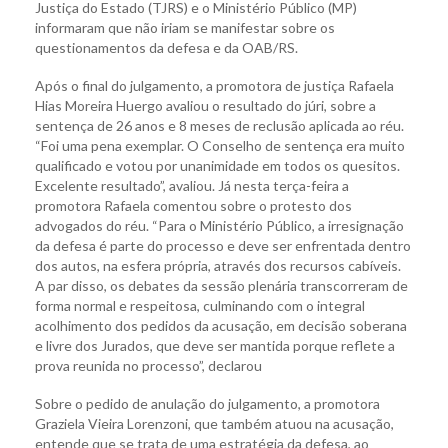
Justiça do Estado (TJRS) e o Ministério Público (MP)
informaram que não iriam se manifestar sobre os
questionamentos da defesa e da OAB/RS.
Após o final do julgamento, a promotora de justiça Rafaela
Hias Moreira Huergo avaliou o resultado do júri, sobre a
sentença de 26 anos e 8 meses de reclusão aplicada ao réu.
“Foi uma pena exemplar. O Conselho de sentença era muito
qualificado e votou por unanimidade em todos os quesitos.
Excelente resultado”, avaliou. Já nesta terça-feira a
promotora Rafaela comentou sobre o protesto dos
advogados do réu. “Para o Ministério Público, a irresignação
da defesa é parte do processo e deve ser enfrentada dentro
dos autos, na esfera própria, através dos recursos cabíveis.
A par disso, os debates da sessão plenária transcorreram de
forma normal e respeitosa, culminando com o integral
acolhimento dos pedidos da acusação, em decisão soberana
e livre dos Jurados, que deve ser mantida porque reflete a
prova reunida no processo”, declarou
Sobre o pedido de anulação do julgamento, a promotora
Graziela Vieira Lorenzoni, que também atuou na acusação,
entende que se trata de uma estratégia da defesa, ao