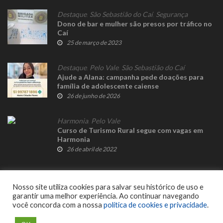
Destaque
,
São Sebastião do Caí
,
Segurança
Dono de bar e mulher são presos por tráfico no
Caí
25 de março de 2023
Destaque
,
Pelo Vale
,
São Sebastião do Caí
Ajude a Alana: campanha pede doações para
família de adolescente caiense
26 de junho de 2026
Harmonia
,
Pelo Vale
Curso de Turismo Rural segue com vagas em
Harmonia
26 de abril de 2022
Nosso site utiliza cookies para salvar seu histórico de uso e
garantir uma melhor experiência. Ao continuar navegando
você concorda com a nossa
política de cookies e privacidade
.
© 2023 Fato Novo - Todos os direitos reservados. Desenvolvido por
Delalibera
.