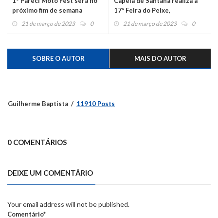
1º Pareci Moto Fest será no
Capela de Santana realiza a
próximo fim de semana
17ª Feira do Peixe,
Artesanato, Indústria e
21 de março de 2023
0
21 de março de 2023
0
Comércio
SOBRE O AUTOR
MAIS DO AUTOR
Guilherme Baptista
11910 Posts
0 COMENTÁRIOS
DEIXE UM COMENTÁRIO
Your email address will not be published.
Comentário*