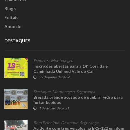
Blogs
Editais
Anuncie
DESTAQUES
Esportes
,
Montenegro
Inscrições abertas para a 14ª Corrida e
Caminhada Unimed Vale do Caí
29 de junho de 2026
Destaque
,
Montenegro
,
Segurança
Brigada prende acusado de quebrar vidro para
furtar bebidas
1 de agosto de 2021
Bom Princípio
,
Destaque
,
Segurança
Acidente com três veículos na ERS-122 em Bom