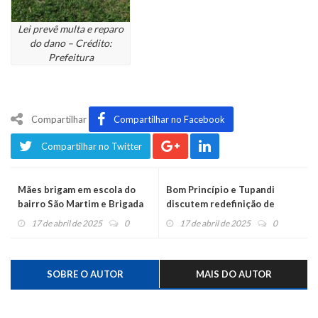
Lei prevê multa e reparo
do dano – Crédito:
Prefeitura
Compartilhar
Compartilhar no Facebook
Compartilhar no Twitter
Mães brigam em escola do
Bom Princípio e Tupandi
bairro São Martim e Brigada
discutem redefinição de
Militar é acionada
divisas territoriais
17 de abril de 2025
0
17 de abril de 2025
0
SOBRE O AUTOR
MAIS DO AUTOR