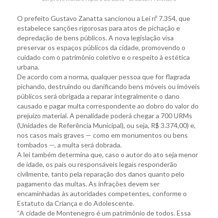
O prefeito Gustavo Zanatta sancionou a Lei nº 7.354, que
estabelece sanções rigorosas para atos de pichação e
depredação de bens públicos. A nova legislação visa
preservar os espaços públicos da cidade, promovendo o
cuidado com o patrimônio coletivo e o respeito à estética
urbana.
De acordo com a norma, qualquer pessoa que for flagrada
pichando, destruindo ou danificando bens móveis ou imóveis
públicos será obrigada a reparar integralmente o dano
causado e pagar multa correspondente ao dobro do valor do
prejuízo material. A penalidade poderá chegar a 700 URMs
(Unidades de Referência Municipal), ou seja, R$ 3.374,00) e,
nos casos mais graves — como em monumentos ou bens
tombados —, a multa será dobrada.
A lei também determina que, caso o autor do ato seja menor
de idade, os pais ou responsáveis legais responderão
civilmente, tanto pela reparação dos danos quanto pelo
pagamento das multas. As infrações devem ser
encaminhadas às autoridades competentes, conforme o
Estatuto da Criança e do Adolescente.
“A cidade de Montenegro é um patrimônio de todos. Essa