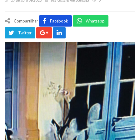
17 de abril de 2025
por
Guilherme Baptista
0
Compartilhar
Facebook
Whatsapp
Twitter