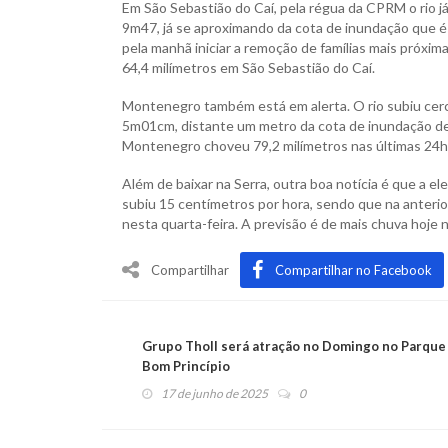
Em São Sebastião do Caí, pela régua da CPRM o rio 
9m47, já se aproximando da cota de inundação que é
pela manhã iniciar a remoção de famílias mais próxim
64,4 milímetros em São Sebastião do Caí.
Montenegro também está em alerta. O rio subiu cer
5m01cm, distante um metro da cota de inundação de 6
Montenegro choveu 79,2 milímetros nas últimas 24h 
Além de baixar na Serra, outra boa notícia é que a e
subiu 15 centímetros por hora, sendo que na anteri
nesta quarta-feira. A previsão é de mais chuva hoje
Compartilhar
Compartilhar no Facebook
Grupo Tholl será atração no Domingo no Parque
Bom Princípio
17 de junho de 2025
0