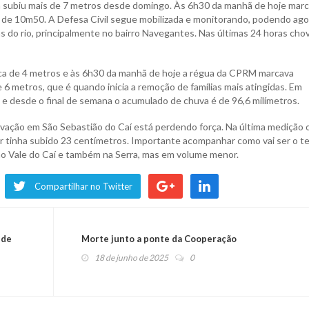
já subiu mais de 7 metros desde domingo. Às 6h30 da manhã de hoje mar
 de 10m50. A Defesa Civil segue mobilizada e monitorando, podendo ago
as do rio, principalmente no bairro Navegantes. Nas últimas 24 horas cho
ca de 4 metros e às 6h30 da manhã de hoje a régua da CPRM marcava
 metros, que é quando inicia a remoção de famílias mais atingidas. Em
e desde o final de semana o acumulado de chuva é de 96,6 milímetros.
levação em São Sebastião do Caí está perdendo força. Na última medição o
or tinha subido 23 centímetros. Importante acompanhar como vai ser o 
 no Vale do Caí e também na Serra, mas em volume menor.
Compartilhar no Twitter
 de
Morte junto a ponte da Cooperação
18 de junho de 2025
0