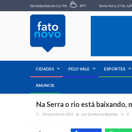
São Sebastião do Caí / RS
30°C
Sexta-feira, 17 de Jul
CIDADES
PELO VALE
ESPORTES
ANUNCIE
Na Serra o rio está baixando, 
18 de junho de 2025
por
Guilherme Baptista
0