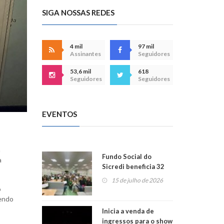
SIGA NOSSAS REDES
4 mil
97 mil
Assinantes
Seguidores
53,6 mil
618
Seguidores
Seguidores
EVENTOS
a
Fundo Social do
a
Sicredi beneficia 32
projetos em
15 de julho de 2026
Montenegro
o
tendo
Inicia a venda de
ingressos para o show