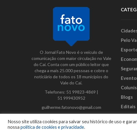
CATEG
Cidade
Pelo Va
Esport
O Jornal Fato Novo é o veículo de
comunicação com maior circulação no Vale
Econom
do Caí. Conta com um público leitor que
Segura
chega a mais 25.000 pessoas e cobre o
noticiário de todos os 18 municípios do
Evento
Vale do Caí.
Colunis
Telefones:
51 99823-4869
|
Blogs
51 999430952
Editais
guilherme.fatonovo@gmail.com
Anunci
Facebook
Instagram
Twitter
Nosso site utiliza cookies para salvar seu histórico de uso e ga
nossa
política de cookies e privacidade
.