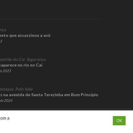
nça
neto que assassinou a avó
23
bastião do Caí
,
Segurança
aparece no rio no Caí
de 2023
estaque
,
Pelo Vale
as na avenida de Santa Terezinha em Bom Princípio
de 2024
com a
OK