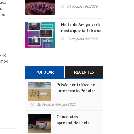
cava
do Jota Quest nos 45
14 de julho de 2026
ra
anos da Sicredi Ouro
veu
Branco RS/MG
Noite do Amigo será
nesta quarta-feira no
Centro de Cultura de
14 de julho de 2026
São Sebastião do Caí
 rio
tempo
POPULAR
RECENTES
Prisão por tráfico no
Loteamento Popular
18 de dezembro de 2021
Chocolates
apreendidos pela
Polícia são entregues