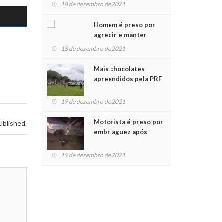
para crianças na
18 de dezembro de 2021
Chegada do Papai Noel
Homem é preso por
agredir e manter
mulher em cárcere
18 de dezembro de 2021
privado
Mais chocolates
apreendidos pela PRF
são entregues a
crianças no Natal
19 de dezembro de 2021
Solidário
Motorista é preso por
ublished.
embriaguez após
acidente com dois
feridos
19 de dezembro de 2021