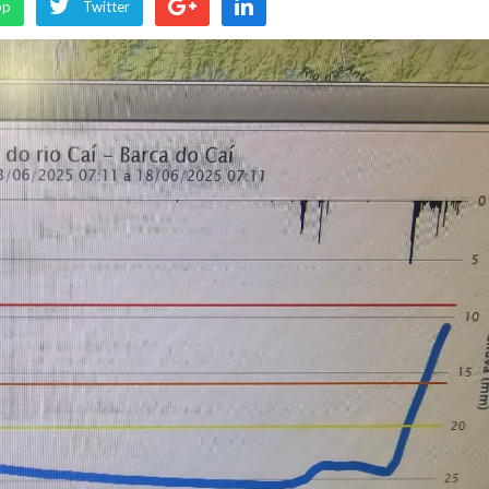
pp
Twitter