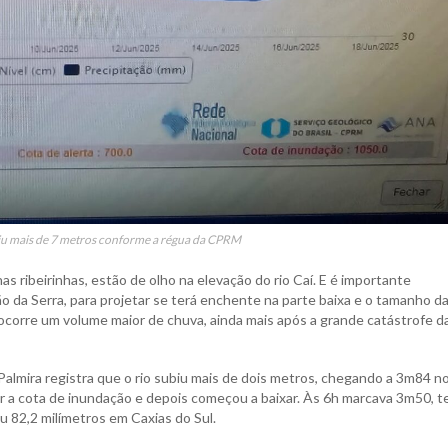
biu mais de 7 metros conforme a régua da CPRM
s ribeirinhas, estão de olho na elevação do rio Caí. E é importante
o da Serra, para projetar se terá enchente na parte baixa e o tamanho d
corre um volume maior de chuva, ainda mais após a grande catástrofe d
almira registra que o rio subiu mais de dois metros, chegando a 3m84 n
ir a cota de inundação e depois começou a baixar. Às 6h marcava 3m50, 
 82,2 milímetros em Caxias do Sul.