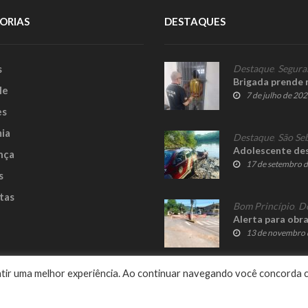
ORIAS
DESTAQUES
s
Destaque
,
Segura
Brigada prende 
le
7 de julho de 20
es
ia
Destaque
,
São Se
Adolescente des
nça
17 de setembro 
s
tas
Bom Princípio
,
D
Alerta para obr
13 de novembro 
e
rantir uma melhor experiência. Ao continuar navegando você concorda 