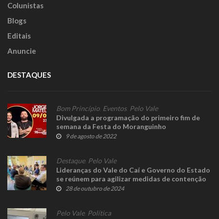
Colunistas
Blogs
Editais
Anuncie
DESTAQUES
Bom Princípio
,
Eventos
,
Pelo Vale
Divulgada a programação do primeiro fim de
semana da Festa do Moranguinho
9 de agosto de 2022
Destaque
,
Pelo Vale
Lideranças do Vale do Caí e Governo do Estado
se reúnem para agilizar medidas de contenção
das enchentes
28 de outubro de 2024
Pelo Vale
,
Política