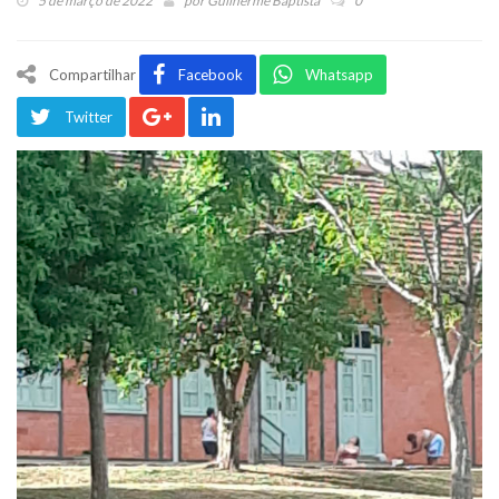
5 de março de 2022
por
Guilherme Baptista
0
Compartilhar
Facebook
Whatsapp
Twitter