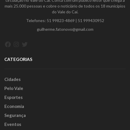
circulação no Vale do Caí. Conta com um público leitor que chega a
mais 25.000 pessoas e cobre o noticiário de todos os 18 municípios
do Vale do Caí.
Telefones:
51 99823-4869
|
51 999430952
guilherme.fatonovo@gmail.com
Facebook
Instagram
Twitter
CATEGORIAS
Cidades
Pelo Vale
Esportes
Economia
Segurança
Eventos