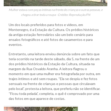
Mulher estava com peças íntimas na frente de crianças e outras pessoas, e
chegou a tirar toda a roupa - Crédito: Reprodução/FN
Um dos locais preferidos para fotos e vídeos, em
Montenegro, é a Estação da Cultura. Os prédios históricos
da antiga estação ferroviários são um belo cenário para
ensaios fotográficos e até fotos de casamentos e para
eventos.
Entretanto, uma leitora enviou denúncia sobre um fato que
teria ocorrido na tarde deste sábado, dia 5, na frente de um
dos prédios históricos da Estação da Cultura, situada na
margem da Rua Osvaldo Aranha. A leitora flagrou o
momento em que uma mulher era fotografada por outra, em
trajes íntimos e até sem roupas. “Ela se despiu e fez fotos
sensuais na frente de crianças e pessoas que circulavam
pelo local”, protesta a leitora, que preferiu não se identificar.
“Ficou toda pelada”, completa, o quê é comprovado por uma
das fotos em que aparece de costas.