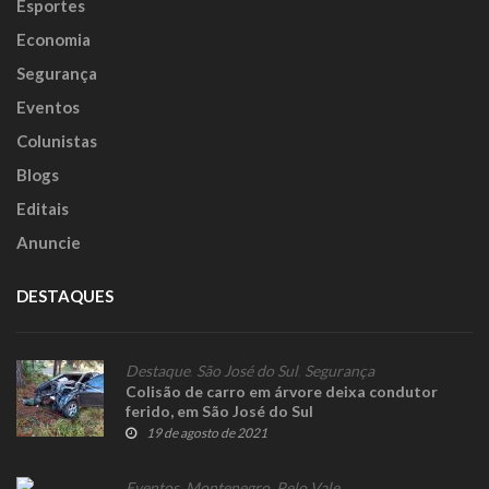
Esportes
Economia
Segurança
Eventos
Colunistas
Blogs
Editais
Anuncie
DESTAQUES
Destaque
,
São José do Sul
,
Segurança
Colisão de carro em árvore deixa condutor
ferido, em São José do Sul
19 de agosto de 2021
Eventos
,
Montenegro
,
Pelo Vale