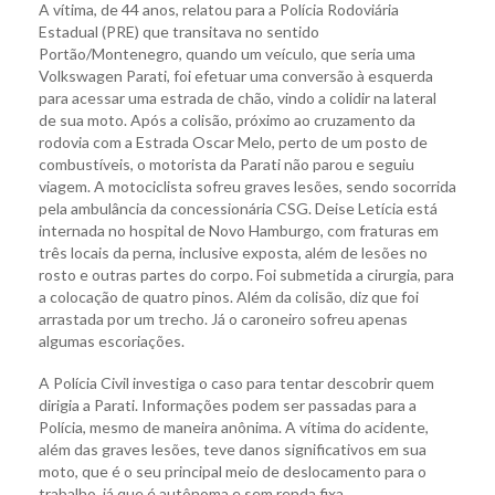
A vítima, de 44 anos, relatou para a Polícia Rodoviária
Estadual (PRE) que transitava no sentido
Portão/Montenegro, quando um veículo, que seria uma
Volkswagen Parati, foi efetuar uma conversão à esquerda
para acessar uma estrada de chão, vindo a colidir na lateral
de sua moto. Após a colisão, próximo ao cruzamento da
rodovia com a Estrada Oscar Melo, perto de um posto de
combustíveis, o motorista da Parati não parou e seguiu
viagem. A motociclista sofreu graves lesões, sendo socorrida
pela ambulância da concessionária CSG. Deise Letícia está
internada no hospital de Novo Hamburgo, com fraturas em
três locais da perna, inclusive exposta, além de lesões no
rosto e outras partes do corpo. Foi submetida a cirurgia, para
a colocação de quatro pinos. Além da colisão, diz que foi
arrastada por um trecho. Já o caroneiro sofreu apenas
algumas escoriações.
A Polícia Civil investiga o caso para tentar descobrir quem
dirigia a Parati. Informações podem ser passadas para a
Polícia, mesmo de maneira anônima. A vítima do acidente,
além das graves lesões, teve danos significativos em sua
moto, que é o seu principal meio de deslocamento para o
trabalho, já que é autônoma e sem renda fixa.