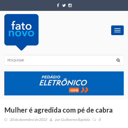
Toggl
navig
Mulher é agredida com pé de cabra
20 de dezembro de 2022
por
Guilherme Baptista
0