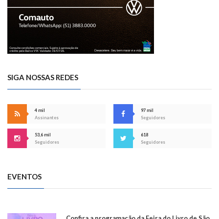
SIGA NOSSAS REDES
4 mil
97 mil
Assinantes
Seguidores
53,6 mil
618
Seguidores
Seguidores
EVENTOS
Confira a programação da Feira do Livro de São