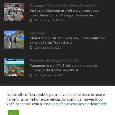
Destaque
,
Pelo Vale
,
São Sebastião do Caí
Após reunião com prefeito e vereadores,
moradores bairro Navegantes vão ao
Ministério Público
26 de março de 2025
Pelo Vale
Ministro do Turismo virá em junho confirmar
conclusão da Transcitrus
28 de maio de 2021
Pelo Vale
,
São Sebastião do Caí
Pagamento do IPTU inicia em maio com
correção de 4,52% pelo IPCA
15 de janeiro de 2021
Nosso site utiliza cookies para salvar seu histórico de uso e
garantir uma melhor experiência. Ao continuar navegando
você concorda com a nossa
política de cookies e privacidade
.
© 2023 Fato Novo - Todos os direitos reservados. Desenvolvido por
Delalibera
.
OK