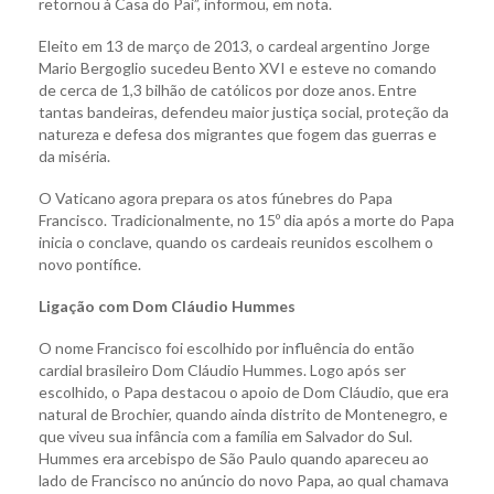
retornou à Casa do Pai”, informou, em nota.
Eleito em 13 de março de 2013, o cardeal argentino Jorge
Mario Bergoglio sucedeu Bento XVI e esteve no comando
de cerca de 1,3 bilhão de católicos por doze anos. Entre
tantas bandeiras, defendeu maior justiça social, proteção da
natureza e defesa dos migrantes que fogem das guerras e
da miséria.
O Vaticano agora prepara os atos fúnebres do Papa
Francisco. Tradicionalmente, no 15º dia após a morte do Papa
inicia o conclave, quando os cardeais reunidos escolhem o
novo pontífice.
Ligação com Dom Cláudio Hummes
O nome Francisco foi escolhido por influência do então
cardial brasileiro Dom Cláudio Hummes. Logo após ser
escolhido, o Papa destacou o apoio de Dom Cláudio, que era
natural de Brochier, quando ainda distrito de Montenegro, e
que viveu sua infância com a família em Salvador do Sul.
Hummes era arcebispo de São Paulo quando apareceu ao
lado de Francisco no anúncio do novo Papa, ao qual chamava