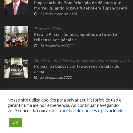
Empresário de Bom Princípio de 48 anos que
morreu quando jogava futebol em Tupandi será
sepultado hoje
25 de fevereiro de 2024
Esportes
,
Feliz
Peral e Pilsen são os campeões do futsete
felizense nos pênaltis
16 de janeiro de 2022
Bom Princípio
,
Destaque
,
São Vendelino
,
Segurança
Polícia faz buscas contra posse irregular de
arma
27 de junho de 2022
Nosso site utiliza cookies para salvar seu histórico de uso e
garantir uma melhor experiência. Ao continuar navegando
você concorda com a nossa
política de cookies e privacidade
.
© 2023 Fato Novo - Todos os direitos reservados. Desenvolvido por
Delalibera
.
OK