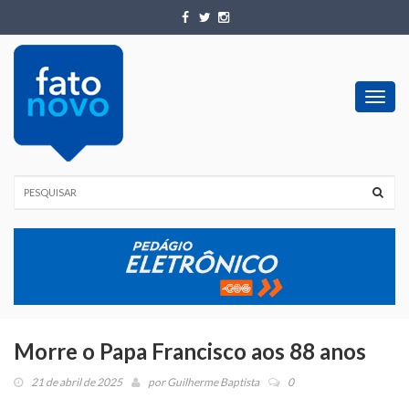
Toggl
navig
Morre o Papa Francisco aos 88 anos
21 de abril de 2025
por
Guilherme Baptista
0