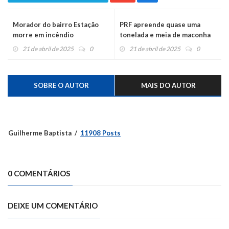
Morador do bairro Estação
PRF apreende quase uma
morre em incêndio
tonelada e meia de maconha
escondida em carreta
21 de abril de 2025
0
21 de abril de 2025
0
SOBRE O AUTOR
MAIS DO AUTOR
Guilherme Baptista
11908 Posts
0 COMENTÁRIOS
DEIXE UM COMENTÁRIO