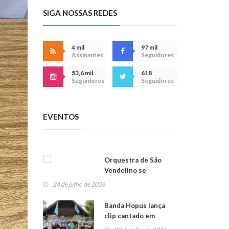
SIGA NOSSAS REDES
4 mil
97 mil
Assinantes
Seguidores
53,6 mil
618
Seguidores
Seguidores
EVENTOS
Orquestra de São
Vendelino se
apresenta na
24 de julho de 2026
Alemanha
Banda Hopus lança
clip cantado em
alemão e inglês