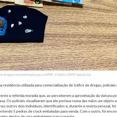
om drogas e encaminhados para a DPPA - Crédito: CRPO Vale do Caí
esidência utilizada para comercialização de tráfico de drogas, policiais 
ente a referida moradia que, ao perceberem a aproximação da viatura poli
asa. Os policiais visualizaram que ele portava numa das mãos um objeto 
outros dois indivíduos, identificados e, durante a revista pessoal, foi
ntendo 5 pedras de crack embaladas para venda. Com o outro, foi enco
nheiro dentro de uma embalagem transparente.