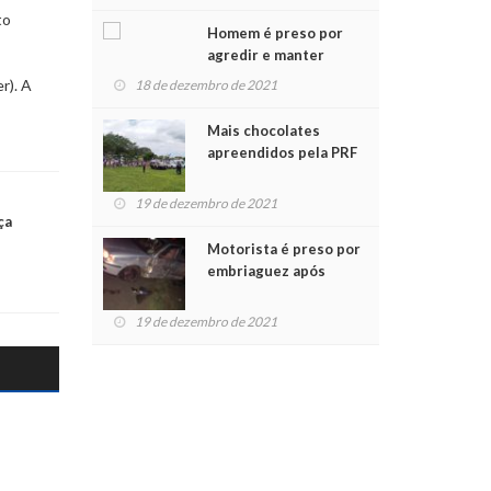
Chegada do Papai Noel
to
Homem é preso por
agredir e manter
mulher em cárcere
r). A
18 de dezembro de 2021
privado
Mais chocolates
apreendidos pela PRF
são entregues a
crianças no Natal
19 de dezembro de 2021
Solidário
ça
Motorista é preso por
embriaguez após
acidente com dois
feridos
19 de dezembro de 2021