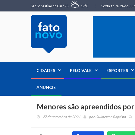
São Sebastião do Caí / RS
17°C
Sexta-feira, 24 de Jul
CIDADES
PELO VALE
ESPORTES
ANUNCIE
Menores são apreendidos por 
27 de setembro de 2021
por
Guilherme Baptista