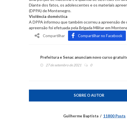
Diante dos fatos, os adolescentes e os materiais apre
(DPPA) de Montenegro.
Violência doméstica
A DPPA informou que também ocorreu a apreensão de um
apreensão foi efetuada pela Brigada Militar em Monten
Compartilhar
Compartilhar no Facebook
Prefeitura e Senac anunciam novo curso gratuit
27 de setembro de 2021
0
SOBRE O AUTOR
Guilherme Baptista
11800 Posts