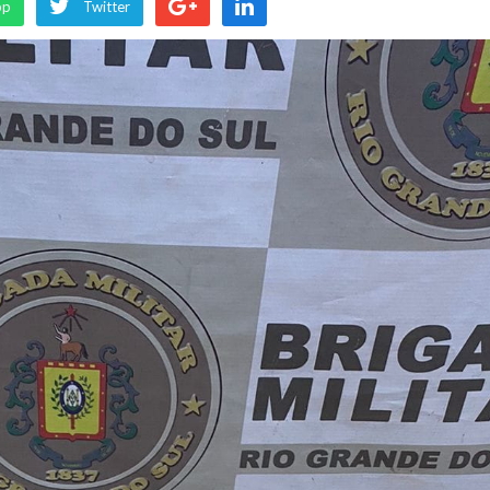
pp
Twitter