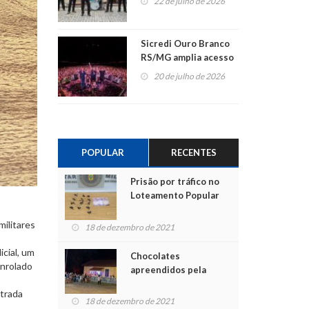
22 de julho de 2026
Sicredi Ouro Branco
RS/MG amplia acesso
ao show dos 45 anos
20 de julho de 2026
para mais associados
POPULAR
RECENTES
Prisão por tráfico no
Loteamento Popular
militares
18 de dezembro de 2021
cial, um
Chocolates
enrolado
apreendidos pela
Polícia são entregues
ntrada
para crianças na
18 de dezembro de 2021