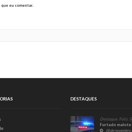
 que eu comentar.
ORIAS
DESTAQUES
s
Destaque
,
Feliz
,
S
Furtado malote 
le
18 de novembro 