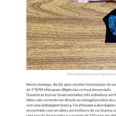
Três adolescentes foram flagrados c
Neste domingo, dia 26, após receber informações de uma r
do 5º BPM efetuaram diligências no local denunciado.
Durante as buscas foram avistados três indivíduos em fr
deles saiu correndo em direção ao matagal próximo da c
com uma embalagem branca. Foi efetuada a abordagem nos 
encontrado com um deles um invólucro de cor branca co
uma porção de maconha e a quantia de 320 reais em di