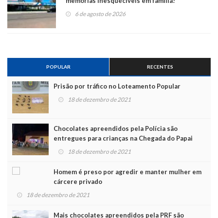
memórias inesquecíveis em família!
6 de agosto de 2026
POPULAR
RECENTES
Prisão por tráfico no Loteamento Popular
18 de dezembro de 2021
Chocolates apreendidos pela Polícia são
entregues para crianças na Chegada do Papai
Noel
18 de dezembro de 2021
Homem é preso por agredir e manter mulher em
cárcere privado
18 de dezembro de 2021
Mais chocolates apreendidos pela PRF são