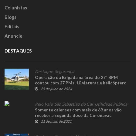
Colunistas
Blogs
Editais
Anuncie
DESTAQUES
Destaque
,
Segurança
Operação da Brigada na área do 27º BPM
contou com 27 PMs, 10 viaturas e helicóptero
25 de julho de 2024
Pelo Vale
,
São Sebastião do Caí
,
Utilidade Pública
Somente caienses com mais de 69 anos vão
receber a segunda dose da Coronavac
11 de maio de 2021