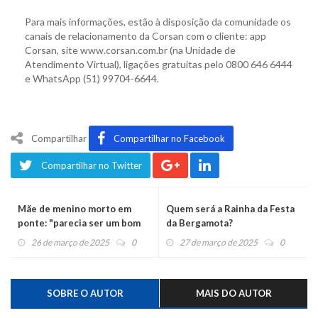
Para mais informações, estão à disposição da comunidade os
canais de relacionamento da Corsan com o cliente: app
Corsan, site www.corsan.com.br (na Unidade de
Atendimento Virtual), ligações gratuitas pelo 0800 646 6444
e WhatsApp (51) 99704-6644.
Compartilhar
Compartilhar no Facebook
Compartilhar no Twitter
Mãe de menino morto em
Quem será a Rainha da Festa
ponte: "parecia ser um bom
da Bergamota?
pai, mas era um monstro"
26 de março de 2025
0
27 de março de 2025
0
SOBRE O AUTOR
MAIS DO AUTOR