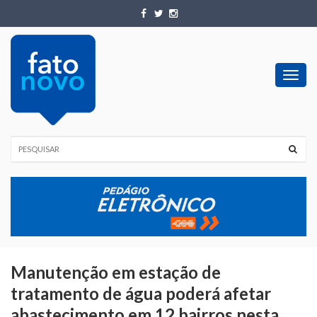
Toggl
navig
Manutenção em estação de
tratamento de água poderá afetar
abastecimento em 12 bairros nesta