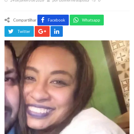
24 de janeiro de 2026
por
Guilherme Baptista
0
Compartilhar
Facebook
Whatsapp
Twitter