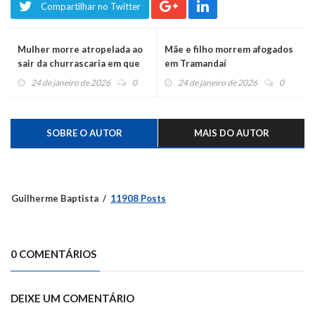
Compartilhar no Twitter
Mulher morre atropelada ao
Mãe e filho morrem afogados
sair da churrascaria em que
em Tramandaí
comemorava 50 anos
24 de janeiro de 2026
0
24 de janeiro de 2026
0
SOBRE O AUTOR
MAIS DO AUTOR
Guilherme Baptista
11908 Posts
0 COMENTÁRIOS
DEIXE UM COMENTÁRIO