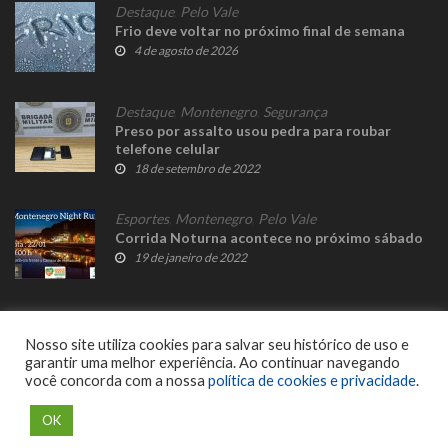
Destaque
,
Pelo Vale
Frio deve voltar no próximo final de semana
4 de agosto de 2026
Destaque
,
Montenegro
,
Segurança
Preso por assalto usou pedra para roubar
telefone celular
18 de setembro de 2022
Esportes
,
Montenegro
,
Pelo Vale
Corrida Noturna acontece no próximo sábado
19 de janeiro de 2022
Nosso site utiliza cookies para salvar seu histórico de uso e
garantir uma melhor experiência. Ao continuar navegando
você concorda com a nossa
política de cookies e privacidade
.
© 2023 Fato Novo - Todos os direitos reservados. Desenvolvido por
Delalibera
.
OK