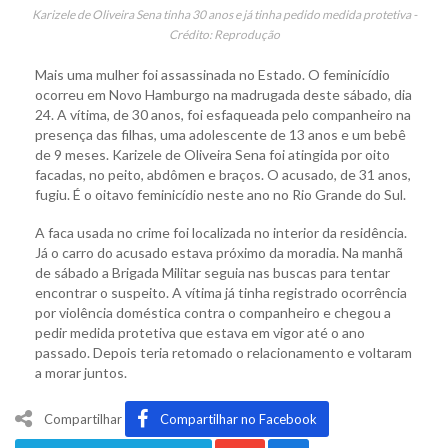
Karizele de Oliveira Sena tinha 30 anos e já tinha pedido medida protetiva -
Crédito: Reprodução
Mais uma mulher foi assassinada no Estado. O feminicídio
ocorreu em Novo Hamburgo na madrugada deste sábado, dia
24. A vítima, de 30 anos, foi esfaqueada pelo companheiro na
presença das filhas, uma adolescente de 13 anos e um bebê
de 9 meses. Karizele de Oliveira Sena foi atingida por oito
facadas, no peito, abdômen e braços. O acusado, de 31 anos,
fugiu. É o oitavo feminicídio neste ano no Rio Grande do Sul.
A faca usada no crime foi localizada no interior da residência.
Já o carro do acusado estava próximo da moradia. Na manhã
de sábado a Brigada Militar seguia nas buscas para tentar
encontrar o suspeito. A vítima já tinha registrado ocorrência
por violência doméstica contra o companheiro e chegou a
pedir medida protetiva que estava em vigor até o ano
passado. Depois teria retomado o relacionamento e voltaram
a morar juntos.
Compartilhar
Compartilhar no Facebook