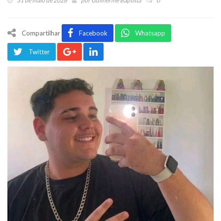
31 de maio de 2026
por
Guilherme Baptista
0
Compartilhar
Facebook
Whatsapp
Twitter