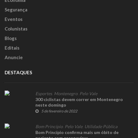
Segurança
Eventos
Colunistas
Blogs
Editais
Anuncie
DESTAQUES
Esportes
,
Montenegro
,
Pelo Vale
300 ciclistas devem correr em Montenegro
neste domingo
5 de fevereiro de 2022
Bom Princípio
,
Pelo Vale
,
Utilidade Pública
Bom Princípio confirma mais um óbito de
paciente com coronavírus