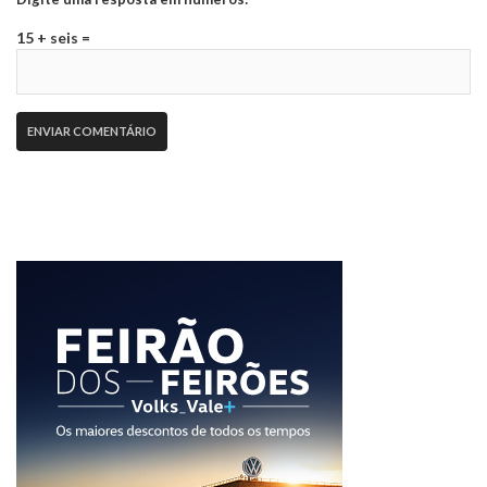
15 + seis =