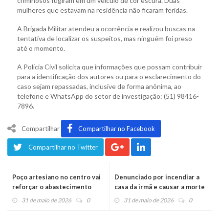
criminosos fugiram em um veículo de cor escura. Duas
mulheres que estavam na residência não ficaram feridas.
A Brigada Militar atendeu a ocorrência e realizou buscas na
tentativa de localizar os suspeitos, mas ninguém foi preso
até o momento.
A Polícia Civil solicita que informações que possam contribuir
para a identificação dos autores ou para o esclarecimento do
caso sejam repassadas, inclusive de forma anônima, ao
telefone e WhatsApp do setor de investigação: (51) 98416-
7896.
Compartilhar
Compartilhar no Facebook
Compartilhar no Twitter
Poço artesiano no centro vai
Denunciado por incendiar a
reforçar o abastecimento
casa da irmã e causar a morte
de três animais de estimação
31 de maio de 2026
0
31 de maio de 2026
0
é condenado em Portão