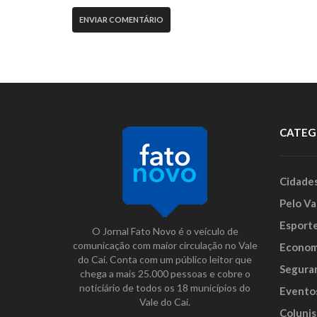
CATEG
Cidade
Pelo Va
Esport
O Jornal Fato Novo é o veículo de
comunicação com maior circulação no Vale
Econom
do Caí. Conta com um público leitor que
Segura
chega a mais 25.000 pessoas e cobre o
noticiário de todos os 18 municípios do
Evento
Vale do Caí.
Colunis