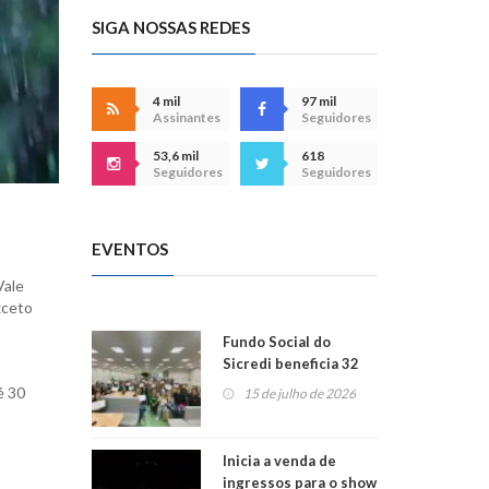
SIGA NOSSAS REDES
4 mil
97 mil
Assinantes
Seguidores
53,6 mil
618
Seguidores
Seguidores
EVENTOS
Vale
xceto
Fundo Social do
Sicredi beneficia 32
projetos em
é 30
15 de julho de 2026
Montenegro
Inicia a venda de
ingressos para o show