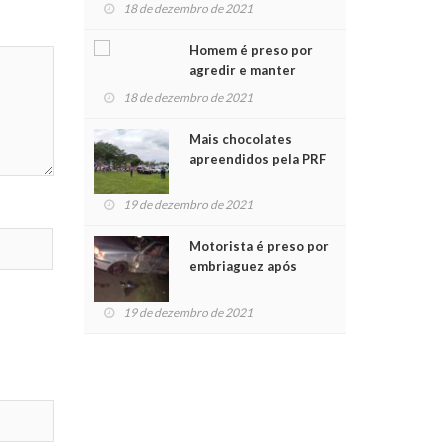
para crianças na
18 de dezembro de 2021
Chegada do Papai Noel
Homem é preso por
agredir e manter
mulher em cárcere
18 de dezembro de 2021
privado
Mais chocolates
apreendidos pela PRF
são entregues a
crianças no Natal
19 de dezembro de 2021
Solidário
Motorista é preso por
embriaguez após
acidente com dois
feridos
19 de dezembro de 2021