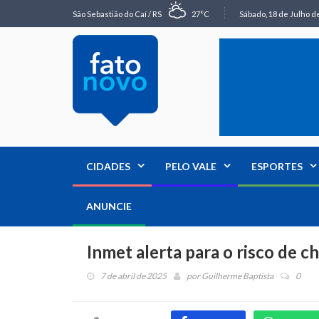
São Sebastião do Caí / RS
27°C
Sábado, 18 de Julho de
CIDADES
PELO VALE
ESPORTES
ANUNCIE
Inmet alerta para o risco de c
7 de abril de 2025
por
Guilherme Baptista
0