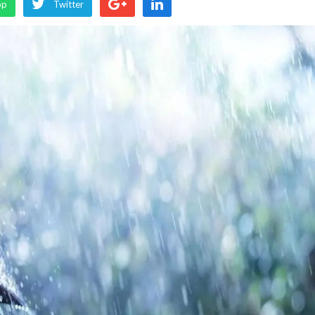
pp
Twitter