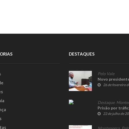
ORIAS
DESTAQUES
s
Pelo Vale
Novo presidente
le
26 de fevereiro 
es
ia
Destaque
,
Monte
Prisão por tráfi
nça
22 de julho de 2
s
tas
Montenegro
,
Pelo