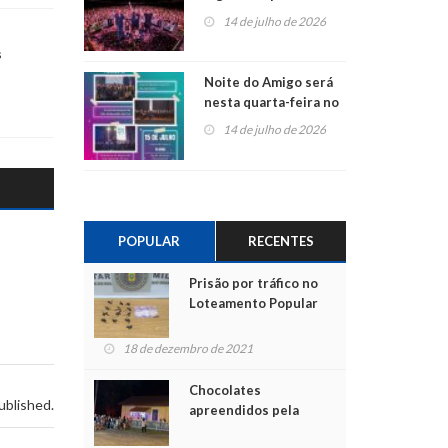
do Jota Quest nos 45
14 de julho de 2026
anos da Sicredi Ouro
Branco RS/MG
s
Noite do Amigo será
nesta quarta-feira no
Centro de Cultura de
14 de julho de 2026
São Sebastião do Caí
POPULAR
RECENTES
Prisão por tráfico no
Loteamento Popular
18 de dezembro de 2021
Chocolates
ublished.
apreendidos pela
Polícia são entregues