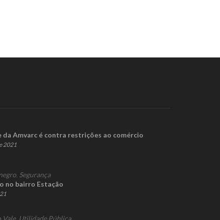
 da Amvarc é contra restrições ao comércio
de 2021
negro
,
Segurança
co no bairro Estação
021
 Vale
,
Utilidade Pública