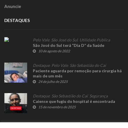
Anuncie
DESTAQUES
Pelo Vale
,
São José do Sul
,
Utilidade Pública
São José do Sul terá “Dia D” da Saúde
10 de agosto de 2022
Destaque
,
Pelo Vale
,
São Sebastião do Caí
Paciente aguarda por remoção para cirurgia há
mais de um mês
24 de julho de 2025
Destaque
,
São Sebastião do Caí
,
Segurança
Caiense que fugiu do hospital é encontrada
15 de novembro de 2025