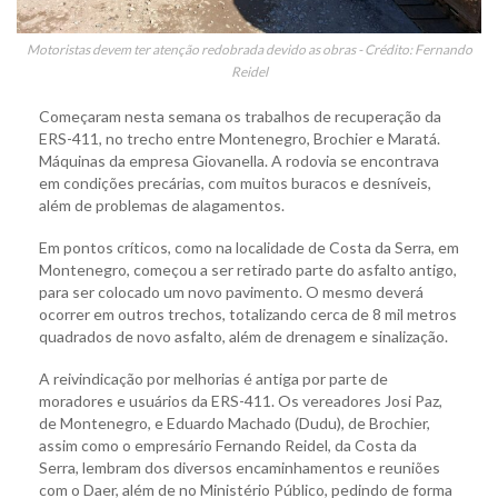
Motoristas devem ter atenção redobrada devido as obras - Crédito: Fernando
Reidel
Começaram nesta semana os trabalhos de recuperação da
ERS-411, no trecho entre Montenegro, Brochier e Maratá.
Máquinas da empresa Giovanella. A rodovia se encontrava
em condições precárias, com muitos buracos e desníveis,
além de problemas de alagamentos.
Em pontos críticos, como na localidade de Costa da Serra, em
Montenegro, começou a ser retirado parte do asfalto antigo,
para ser colocado um novo pavimento. O mesmo deverá
ocorrer em outros trechos, totalizando cerca de 8 mil metros
quadrados de novo asfalto, além de drenagem e sinalização.
A reivindicação por melhorias é antiga por parte de
moradores e usuários da ERS-411. Os vereadores Josi Paz,
de Montenegro, e Eduardo Machado (Dudu), de Brochier,
assim como o empresário Fernando Reidel, da Costa da
Serra, lembram dos diversos encaminhamentos e reuniões
com o Daer, além de no Ministério Público, pedindo de forma