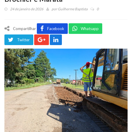
24 de janeiro de 2026
por
Guilherme Baptista
0
Compartilhar
Facebook
Whatsapp
Twitter