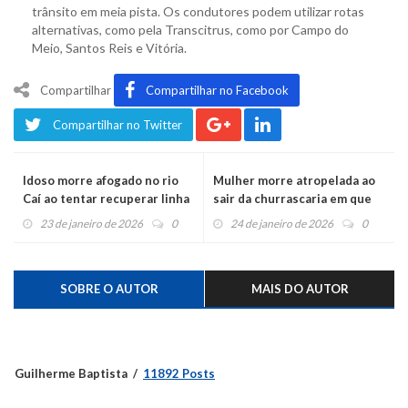
trânsito em meia pista. Os condutores podem utilizar rotas
alternativas, como pela Transcitrus, como por Campo do
Meio, Santos Reis e Vitória.
Compartilhar
Compartilhar no Facebook
Compartilhar no Twitter
Idoso morre afogado no rio
Mulher morre atropelada ao
Caí ao tentar recuperar linha
sair da churrascaria em que
de pesca
comemorava 50 anos
23 de janeiro de 2026
0
24 de janeiro de 2026
0
SOBRE O AUTOR
MAIS DO AUTOR
Guilherme Baptista
11892 Posts