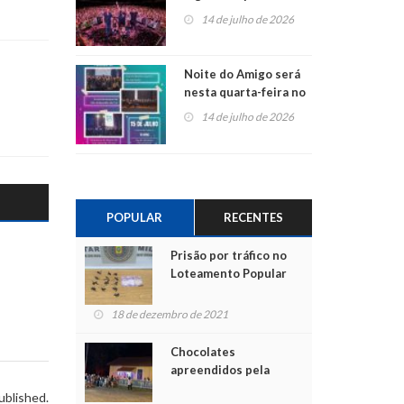
do Jota Quest nos 45
14 de julho de 2026
anos da Sicredi Ouro
Branco RS/MG
Noite do Amigo será
nesta quarta-feira no
Centro de Cultura de
14 de julho de 2026
São Sebastião do Caí
POPULAR
RECENTES
Prisão por tráfico no
Loteamento Popular
18 de dezembro de 2021
Chocolates
apreendidos pela
Polícia são entregues
ublished.