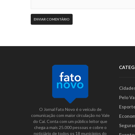
CATEG
Cidade
Pelo Va
Esport
O Jornal Fato Novo é o veículo de
comunicação com maior circulação no Vale
Econom
do Caí. Conta com um público leitor que
Segura
chega a mais 25.000 pessoas e cobre o
noticiário de todos os 18 municípios do
Evento