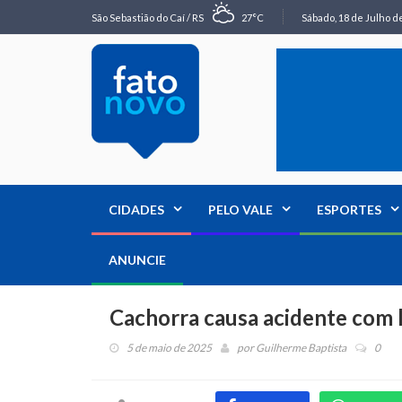
São Sebastião do Caí / RS
27°C
Sábado, 18 de Julho de
CIDADES
PELO VALE
ESPORTES
ANUNCIE
Cachorra causa acidente com 
5 de maio de 2025
por
Guilherme Baptista
0