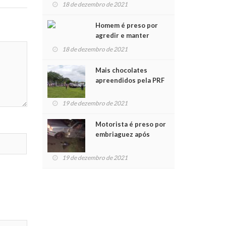
para crianças na
18 de dezembro de 2021
Chegada do Papai Noel
Homem é preso por
agredir e manter
mulher em cárcere
18 de dezembro de 2021
privado
Mais chocolates
apreendidos pela PRF
são entregues a
crianças no Natal
19 de dezembro de 2021
Solidário
Motorista é preso por
embriaguez após
acidente com dois
feridos
19 de dezembro de 2021