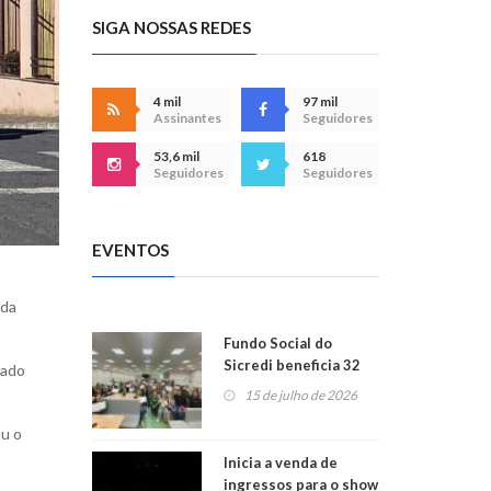
SIGA NOSSAS REDES
4 mil
97 mil
Assinantes
Seguidores
53,6 mil
618
Seguidores
Seguidores
EVENTOS
 da
Fundo Social do
Sicredi beneficia 32
nado
projetos em
15 de julho de 2026
Montenegro
ou o
Inicia a venda de
ingressos para o show