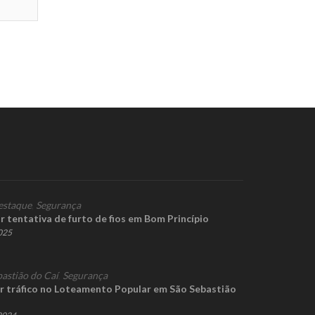
estaque
,
Segurança
r tentativa de furto de fios em Bom Princípio
2025
bastião do Caí
,
Segurança
or tráfico no Loteamento Popular em São Sebastião