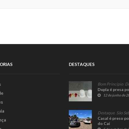
ORIAS
DESTAQUES
s
Bom Princípio
,
D
Dupla é presa po
le
12 de junho de 
es
ia
Destaque
,
São Se
Casal é preso p
nça
do Caí
s