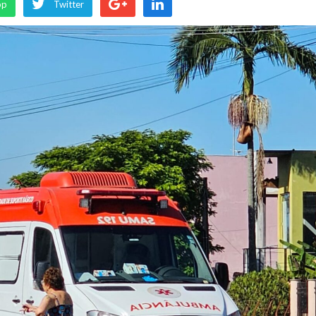
pp
Twitter