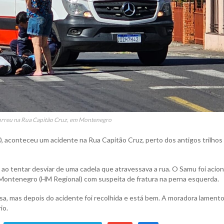
orreu na Rua Capitão Cruz, em Montenegro
, aconteceu um acidente na Rua Capitão Cruz, perto dos antigos trilhos
ao tentar desviar de uma cadela que atravessava a rua. O Samu foi acio
l Montenegro (HM Regional) com suspeita de fratura na perna esquerda.
asa, mas depois do acidente foi recolhida e está bem. A moradora lament
io.