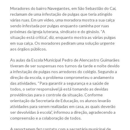
Moradores do bairro Navegantes, em São Sebastião do Caí,
reclamam de uma infestação de pulgas que teria atingido
várias ruas. Em um vídeo, uma moradora mostra a sua calça
sendo infestada por pulgas enquanto caminha por ruas
próximas da igreja luterana, sindicato e do ginásio. “A
situação está crítica”, diz, enquanto mostra as várias pulgas
em sua calça. Os moradores pediram uma solução urgente
aos órgãos públicos.
As aulas da Escola Municipal Pedro de Alencastro Guimarães
tiveram de ser suspensas nos turnos da tarde e noite devido
a infestação de pulgas nos arredores do colégio. Segundo a
direção da escola, o problema comprometeu o andamento
das atividades. “Para garantir a segurança e a saúde de
todos, o setor responsável já está tomando as devidas
providências para o controle da situação. Conforme
orientação da Secretaria de Educação, os alunos levarão
atividades para serem realizadas em casa, as quais deverão
ser devolvidas à escola”, informou a direção, agradecendo a
compreensão e a colaboração de todos.
A reportagem fez contato com a secretária municipal de