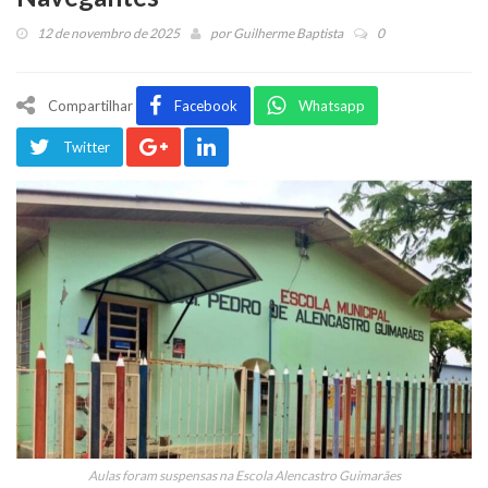
12 de novembro de 2025
por
Guilherme Baptista
0
Compartilhar
Facebook
Whatsapp
Twitter
Aulas foram suspensas na Escola Alencastro Guimarães