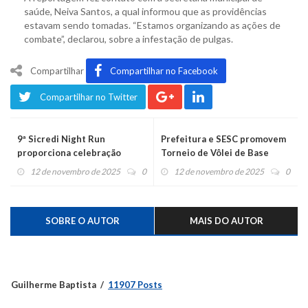
saúde, Neiva Santos, a qual informou que as providências
estavam sendo tomadas. “Estamos organizando as ações de
combate”, declarou, sobre a infestação de pulgas.
Compartilhar
Compartilhar no Facebook
Compartilhar no Twitter
9ª Sicredi Night Run
Prefeitura e SESC promovem
proporciona celebração
Torneio de Vôlei de Base
esportiva, solidária e familiar
12 de novembro de 2025
0
12 de novembro de 2025
0
SOBRE O AUTOR
MAIS DO AUTOR
Guilherme Baptista
11907 Posts