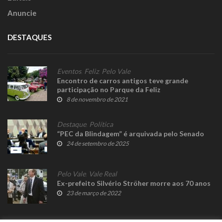
Anuncie
DESTAQUES
Eventos
,
Feliz
,
Pelo Vale
Encontro de carros antigos teve grande
participação no Parque da Feliz
8 de novembro de 2021
Destaque
,
Política
“PEC da Blindagem” é arquivada pelo Senado
24 de setembro de 2025
Pelo Vale
,
Vale Real
Ex-prefeito Silvério Ströher morre aos 70 anos
23 de março de 2022