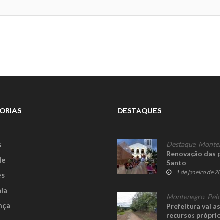
ORIAS
DESTAQUES
s
Destaque
,
Monte
Renovação das 
le
Santo
1 de janeiro de 
es
ia
Montenegro
,
Pelo
nça
Prefeitura vai a
recursos própri