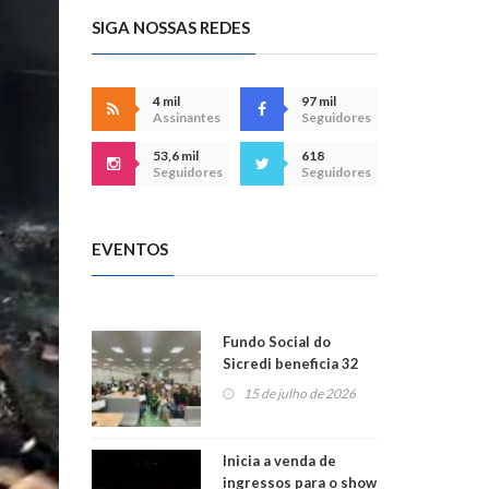
SIGA NOSSAS REDES
4 mil
97 mil
Assinantes
Seguidores
53,6 mil
618
Seguidores
Seguidores
EVENTOS
Fundo Social do
Sicredi beneficia 32
projetos em
15 de julho de 2026
Montenegro
Inicia a venda de
ingressos para o show