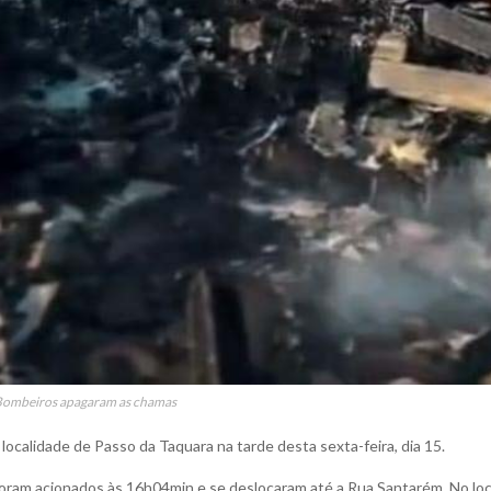
Bombeiros apagaram as chamas
ocalidade de Passo da Taquara na tarde desta sexta-feira, dia 15.
oram acionados às 16h04min e se deslocaram até a Rua Santarém. No loc