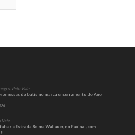
negro
,
Pelo Vale
promessas do batismo marca encerramento do Ano
2026
 Vale
sfaltar a Estrada Selma Wallauer, no Faxinal, com
os