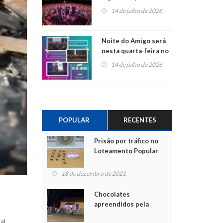
do Jota Quest nos 45
14 de julho de 2026
anos da Sicredi Ouro
Branco RS/MG
Noite do Amigo será
nesta quarta-feira no
Centro de Cultura de
14 de julho de 2026
São Sebastião do Caí
POPULAR
RECENTES
Prisão por tráfico no
Loteamento Popular
18 de dezembro de 2021
Chocolates
apreendidos pela
Polícia são entregues
al