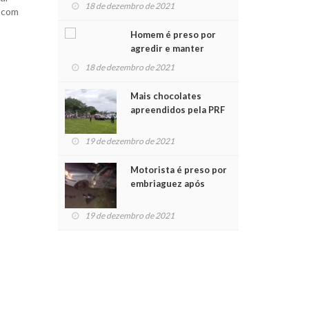
para crianças na
18 de dezembro de 2021
, com
Chegada do Papai Noel
Homem é preso por
agredir e manter
mulher em cárcere
18 de dezembro de 2021
privado
Mais chocolates
apreendidos pela PRF
são entregues a
crianças no Natal
19 de dezembro de 2021
Solidário
Motorista é preso por
embriaguez após
acidente com dois
feridos
19 de dezembro de 2021