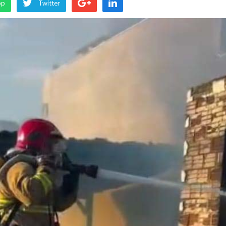
pp
Twitter