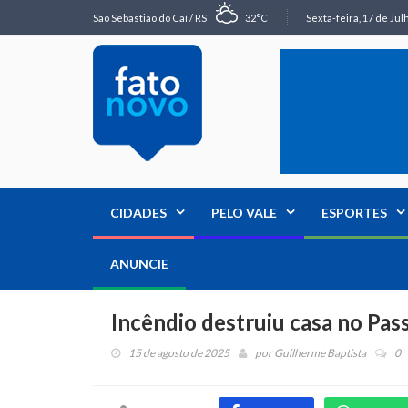
São Sebastião do Caí / RS
32°C
Sexta-feira, 17 de Jul
CIDADES
PELO VALE
ESPORTES
ANUNCIE
Incêndio destruiu casa no Pas
15 de agosto de 2025
por
Guilherme Baptista
0