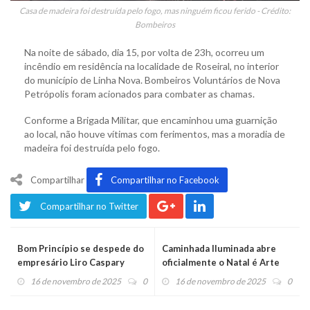
Casa de madeira foi destruída pelo fogo, mas ninguém ficou ferido - Crédito:
Bombeiros
Na noite de sábado, dia 15, por volta de 23h, ocorreu um
incêndio em residência na localidade de Roseiral, no interior
do município de Linha Nova. Bombeiros Voluntários de Nova
Petrópolis foram acionados para combater as chamas.
Conforme a Brigada Militar, que encaminhou uma guarnição
ao local, não houve vítimas com ferimentos, mas a moradia de
madeira foi destruída pelo fogo.
Compartilhar
Compartilhar no Facebook
Compartilhar no Twitter
Bom Princípio se despede do
Caminhada Iluminada abre
empresário Liro Caspary
oficialmente o Natal é Arte
16 de novembro de 2025
0
16 de novembro de 2025
0