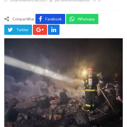
16 de novembro de 2025
por
Guilherme Baptista
0
Compartilhar
Facebook
Whatsapp
Twitter