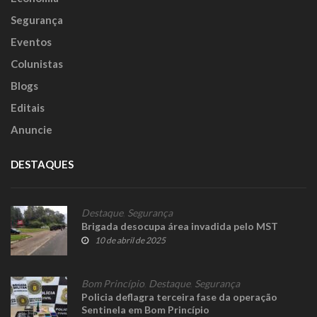
Segurança
Eventos
Colunistas
Blogs
Editais
Anuncie
DESTAQUES
Destaque
,
Segurança
Brigada desocupa área invadida pelo MST
10 de abril de 2025
Bom Princípio
,
Destaque
,
Segurança
Policia deflagra terceira fase da operação
Sentinela em Bom Princípio