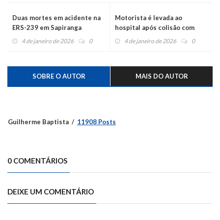
Duas mortes em acidente na
Motorista é levada ao
ERS-239 em Sapiranga
hospital após colisão com
mureta
4 de janeiro de 2026
0
4 de janeiro de 2026
0
SOBRE O AUTOR
MAIS DO AUTOR
Guilherme Baptista
11908 Posts
0 COMENTÁRIOS
DEIXE UM COMENTÁRIO