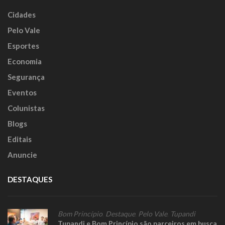
Cidades
Pelo Vale
Esportes
Economia
Segurança
Eventos
Colunistas
Blogs
Editais
Anuncie
DESTAQUES
Bom Princípio
,
Destaque
,
Pelo Vale
,
Tupandi
Tupandi e Bom Princípio são parceiros em busca