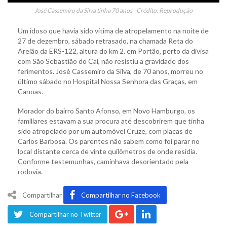
José Cassemiro da Silva tinha 70 anos - Crédito: Reprodução
Um idoso que havia sido vítima de atropelamento na noite de
27 de dezembro, sábado retrasado, na chamada Reta do
Areião da ERS-122, altura do km 2, em Portão, perto da divisa
com São Sebastião do Caí, não resistiu a gravidade dos
ferimentos. José Cassemiro da Silva, de 70 anos, morreu no
último sábado no Hospital Nossa Senhora das Graças, em
Canoas.
Morador do bairro Santo Afonso, em Novo Hamburgo, os
familiares estavam a sua procura até descobrirem que tinha
sido atropelado por um automóvel Cruze, com placas de
Carlos Barbosa. Os parentes não sabem como foi parar no
local distante cerca de vinte quilômetros de onde residia.
Conforme testemunhas, caminhava desorientado pela
rodovia.
Compartilhar
Compartilhar no Facebook
Compartilhar no Twitter