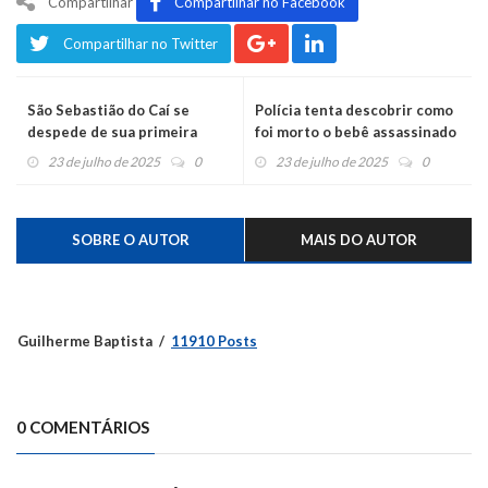
Compartilhar
Compartilhar no Facebook
Compartilhar no Twitter
São Sebastião do Caí se
Polícia tenta descobrir como
despede de sua primeira
foi morto o bebê assassinado
vereadora
junto com mãe e amigo
23 de julho de 2025
0
23 de julho de 2025
0
SOBRE O AUTOR
MAIS DO AUTOR
Guilherme Baptista
11910 Posts
0 COMENTÁRIOS