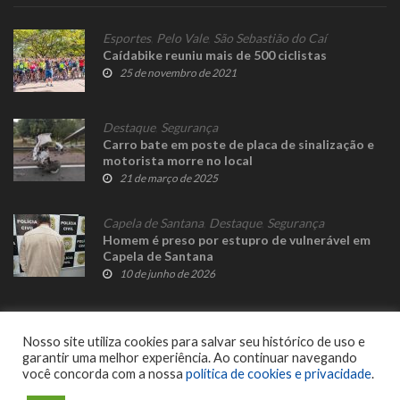
Esportes
,
Pelo Vale
,
São Sebastião do Caí
Caídabike reuniu mais de 500 ciclistas
25 de novembro de 2021
Destaque
,
Segurança
Carro bate em poste de placa de sinalização e
motorista morre no local
21 de março de 2025
Capela de Santana
,
Destaque
,
Segurança
Homem é preso por estupro de vulnerável em
Capela de Santana
10 de junho de 2026
Nosso site utiliza cookies para salvar seu histórico de uso e
garantir uma melhor experiência. Ao continuar navegando
você concorda com a nossa
política de cookies e privacidade
.
© 2023 Fato Novo - Todos os direitos reservados. Desenvolvido por