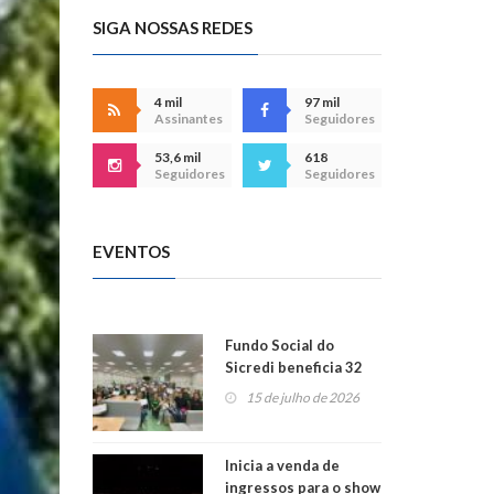
SIGA NOSSAS REDES
4 mil
97 mil
Assinantes
Seguidores
53,6 mil
618
Seguidores
Seguidores
EVENTOS
Fundo Social do
Sicredi beneficia 32
projetos em
15 de julho de 2026
Montenegro
Inicia a venda de
ingressos para o show