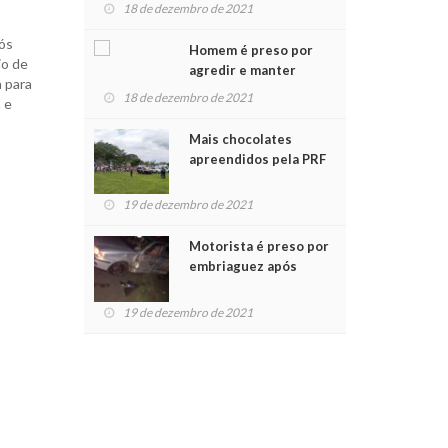
para crianças na
18 de dezembro de 2021
Chegada do Papai Noel
ós
Homem é preso por
io de
agredir e manter
a para
mulher em cárcere
18 de dezembro de 2021
 e
privado
Mais chocolates
apreendidos pela PRF
são entregues a
crianças no Natal
19 de dezembro de 2021
Solidário
Motorista é preso por
embriaguez após
acidente com dois
feridos
19 de dezembro de 2021