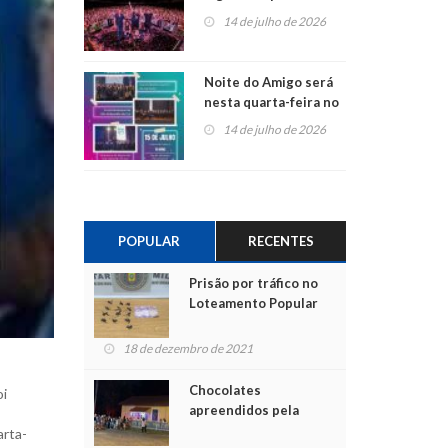
do Jota Quest nos 45
14 de julho de 2026
anos da Sicredi Ouro
Branco RS/MG
Noite do Amigo será
nesta quarta-feira no
Centro de Cultura de
14 de julho de 2026
São Sebastião do Caí
POPULAR
RECENTES
Prisão por tráfico no
Loteamento Popular
18 de dezembro de 2021
Chocolates
oi
apreendidos pela
Polícia são entregues
arta-