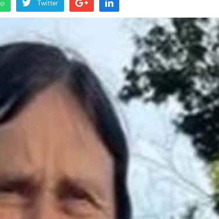
pp
Twitter