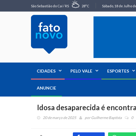
São Sebastião do Caí / RS
28°C
Sábado, 18 de Julho de
CIDADES
PELO VALE
ESPORTES
ANUNCIE
Idosa desaparecida é encontr
20 de março de 2025
por
Guilherme Baptista
0