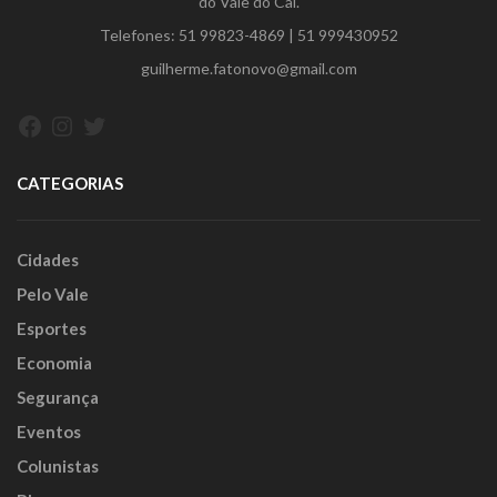
do Vale do Caí.
Telefones:
51 99823-4869
|
51 999430952
guilherme.fatonovo@gmail.com
Facebook
Instagram
Twitter
CATEGORIAS
Cidades
Pelo Vale
Esportes
Economia
Segurança
Eventos
Colunistas