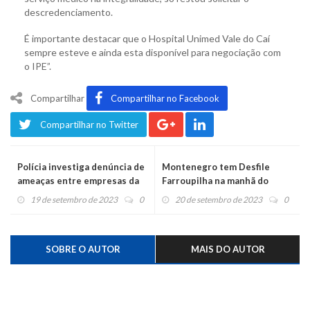
descredenciamento.
É importante destacar que o Hospital Unimed Vale do Caí
sempre esteve e ainda esta disponível para negociação com
o IPE”.
Compartilhar
Compartilhar no Facebook
Compartilhar no Twitter
Polícia investiga denúncia de
Montenegro tem Desfile
ameaças entre empresas da
Farroupilha na manhã do
coleta de lixo
feriado
19 de setembro de 2023
0
20 de setembro de 2023
0
SOBRE O AUTOR
MAIS DO AUTOR