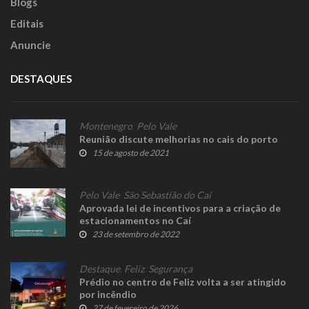
Blogs
Editais
Anuncie
DESTAQUES
Montenegro
,
Pelo Vale
Reunião discute melhorias no cais do porto
15 de agosto de 2021
Pelo Vale
,
São Sebastião do Caí
Aprovada lei de incentivos para a criação de
estacionamentos no Caí
23 de setembro de 2022
Destaque
,
Feliz
,
Segurança
Prédio no centro de Feliz volta a ser atingido
por incêndio
27 de fevereiro de 2026