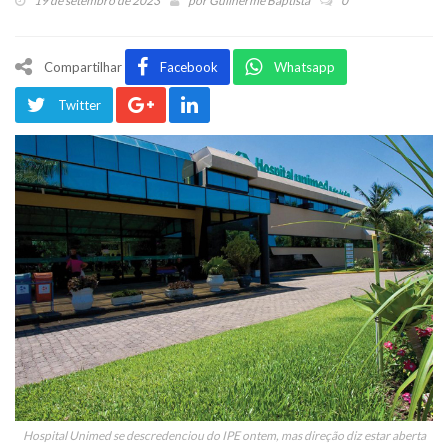
19 de setembro de 2023
por
Guilherme Baptista
0
Compartilhar
Facebook
Whatsapp
Twitter
Hospital Unimed se descredenciou do IPE ontem, mas direção diz estar aberta