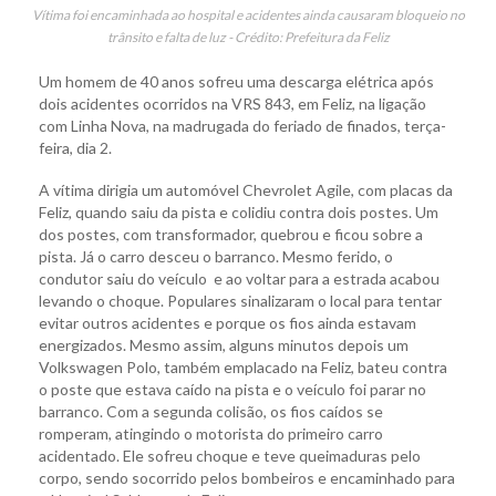
Vítima foi encaminhada ao hospital e acidentes ainda causaram bloqueio no
trânsito e falta de luz - Crédito: Prefeitura da Feliz
Um homem de 40 anos sofreu uma descarga elétrica após
dois acidentes ocorridos na VRS 843, em Feliz, na ligação
com Linha Nova, na madrugada do feriado de finados, terça-
feira, dia 2.
A vítima dirigia um automóvel Chevrolet Agile, com placas da
Feliz, quando saiu da pista e colidiu contra dois postes. Um
dos postes, com transformador, quebrou e ficou sobre a
pista. Já o carro desceu o barranco. Mesmo ferido, o
condutor saiu do veículo e ao voltar para a estrada acabou
levando o choque. Populares sinalizaram o local para tentar
evitar outros acidentes e porque os fios ainda estavam
energizados. Mesmo assim, alguns minutos depois um
Volkswagen Polo, também emplacado na Feliz, bateu contra
o poste que estava caído na pista e o veículo foi parar no
barranco. Com a segunda colisão, os fios caídos se
romperam, atingindo o motorista do primeiro carro
acidentado. Ele sofreu choque e teve queimaduras pelo
corpo, sendo socorrido pelos bombeiros e encaminhado para