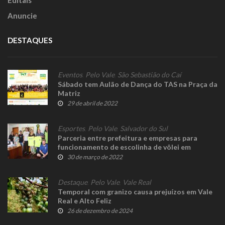
Editais
Anuncie
DESTAQUES
Eventos
,
Pelo Vale
,
São Sebastião do Caí
Sábado tem Aulão de Dança do TAS na Praça da
Matriz
29 de abril de 2022
Esportes
,
Pelo Vale
,
Salvador do Sul
Parceria entre prefeitura e empresas para
funcionamento de escolinha de vôlei em
Salvador do Sul
30 de março de 2022
Destaque
,
Pelo Vale
,
Vale Real
Temporal com granizo causa prejuízos em Vale
Real e Alto Feliz
26 de dezembro de 2024