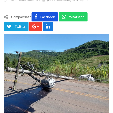
3 de novembro de 2021
por
Guilherme Baptista
0
Compartilhar
Facebook
Whatsapp
Twitter