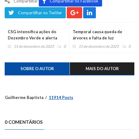
Compartilhar
Compartilhar no Facebook
Compartilhar no Twitter
CSG intensifica ações do
Temporal causa queda de
Dezembro Verde e alerta
árvores e falta de luz
para o crime de abandono de
15 de dezembro de 2025
0
15 de dezembro de 2025
0
animais
SOBRE O AUTOR
MAIS DO AUTOR
Guilherme Baptista
11914 Posts
0 COMENTÁRIOS