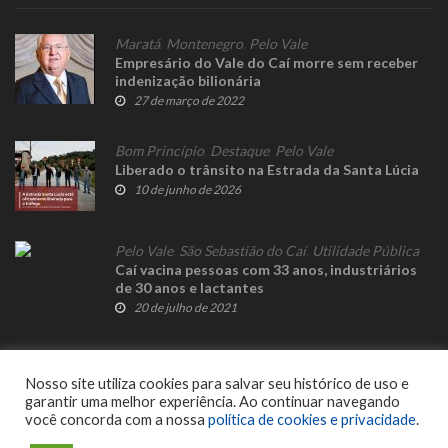
Maratá
,
Montenegro
,
Pelo Vale
Empresário do Vale do Caí morre sem receber
indenização bilionária
27 de março de 2022
Bom Princípio
,
Destaque
,
Pelo Vale
Liberado o trânsito na Estrada da Santa Lúcia
10 de junho de 2026
Pelo Vale
,
São Sebastião do Caí
,
Utilidade Pública
Caí vacina pessoas com 33 anos, industriários
de 30 anos e lactantes
20 de julho de 2021
Nosso site utiliza cookies para salvar seu histórico de uso e
garantir uma melhor experiência. Ao continuar navegando
você concorda com a nossa
política de cookies e privacidade
.
© 2023 Fato Novo - Todos os direitos reservados. Desenvolvido por