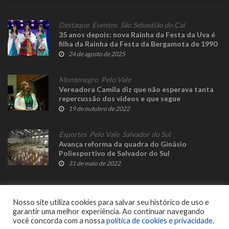
Destaque
,
Eventos
,
São Sebastião do Caí
35 anos depois: nova Rainha da Festa da Uva é
filha da Rainha da Festa da Bergamota de 1990
24 de agosto de 2025
Montenegro
,
Pelo Vale
Vereadora Camila diz que não esperava tanta
repercussão dos vídeos e que segue
trabalhando normalmente
19 de outubro de 2022
Esportes
,
Pelo Vale
,
Salvador do Sul
Avança reforma da quadra do Ginásio
Poliesportivo de Salvador do Sul
31 de maio de 2022
Nosso site utiliza cookies para salvar seu histórico de uso e
garantir uma melhor experiência. Ao continuar navegando
você concorda com a nossa
política de cookies e privacidade
.
© 2023 Fato Novo - Todos os direitos reservados. Desenvolvido por