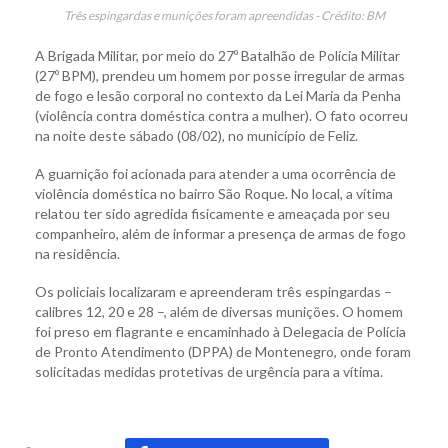
Três espingardas e munições foram apreendidas - Crédito: BM
A Brigada Militar, por meio do 27º Batalhão de Polícia Militar
(27º BPM), prendeu um homem por posse irregular de armas
de fogo e lesão corporal no contexto da Lei Maria da Penha
(violência contra doméstica contra a mulher). O fato ocorreu
na noite deste sábado (08/02), no município de Feliz.
A guarnição foi acionada para atender a uma ocorrência de
violência doméstica no bairro São Roque. No local, a vítima
relatou ter sido agredida fisicamente e ameaçada por seu
companheiro, além de informar a presença de armas de fogo
na residência.
Os policiais localizaram e apreenderam três espingardas –
calibres 12, 20 e 28 –, além de diversas munições. O homem
foi preso em flagrante e encaminhado à Delegacia de Polícia
de Pronto Atendimento (DPPA) de Montenegro, onde foram
solicitadas medidas protetivas de urgência para a vítima.