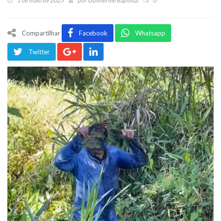
1 de maio de 2025
por
Guilherme Baptista
0
Compartilhar
Facebook
Whatsapp
Twitter