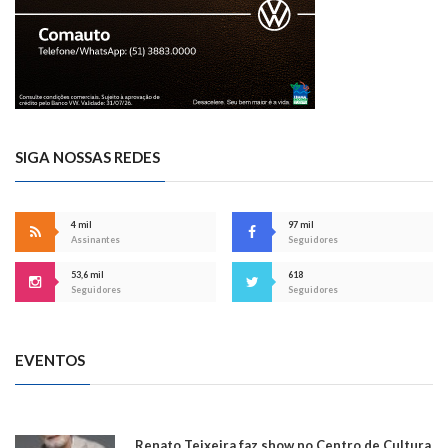
SIGA NOSSAS REDES
4 mil
97 mil
Assinantes
Seguidores
53,6 mil
618
Seguidores
Seguidores
EVENTOS
Renato Teixeira faz show no Centro de Cultura