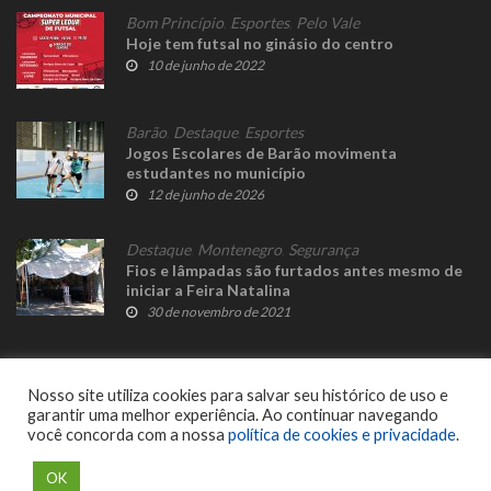
Bom Princípio
,
Esportes
,
Pelo Vale
Hoje tem futsal no ginásio do centro
10 de junho de 2022
Barão
,
Destaque
,
Esportes
Jogos Escolares de Barão movimenta
estudantes no município
12 de junho de 2026
Destaque
,
Montenegro
,
Segurança
Fios e lâmpadas são furtados antes mesmo de
iniciar a Feira Natalina
30 de novembro de 2021
Nosso site utiliza cookies para salvar seu histórico de uso e
garantir uma melhor experiência. Ao continuar navegando
você concorda com a nossa
política de cookies e privacidade
.
© 2023 Fato Novo - Todos os direitos reservados. Desenvolvido por
Delalibera
.
OK