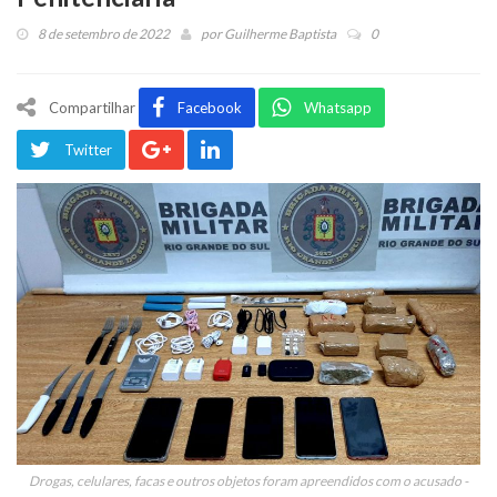
8 de setembro de 2022
por
Guilherme Baptista
0
Compartilhar
Facebook
Whatsapp
Twitter
Drogas, celulares, facas e outros objetos foram apreendidos com o acusado -