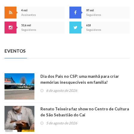
4 mil
97 mil
Assinantes
Seguidores
53,6 mil
618
Seguidores
Seguidores
EVENTOS
Dia dos Pais no CSP: uma manhã para criar
memórias inesquecíveis em família!
6 de agosto de 2026
Renato Teixeira faz show no Centro de Cultura
de São Sebastião do Caí
5 de agosto de 2026