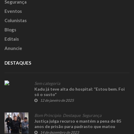
Segurança
Eventos
Colunistas
Blogs
Editais
Anuncie
DESTAQUES
Sem categoria
Kadu já teve alta do hospital: “Estou bem. Foi
só o susto”
12 de janeiro de 2025
Bom Princípio
,
Destaque
,
Segurança
Justiça julga recurso e mantém a pena de 85
anos de prisão para padrasto que matou
enteada
14 de dezembro de 2023