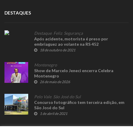
DESTAQUES
Destaque
,
Feliz
,
Segurança
Após acidente, motorista é preso por
embriaguez ao volante na RS 452
18 de outubro de 2021
Montenegro
Show de Marcelo Jeneci encerra Celebra
Montenegro
26 de maio de 2026
Pelo Vale
,
São José do Sul
Concurso fotográfico tem terceira edição, em
São José do Sul
1 de abril de 2021