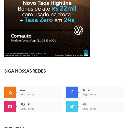
SIGA NOSSAS REDES
4 mil
97 mil
Assinantes
Seguidores
53,6 mil
618
Seguidores
Seguidores