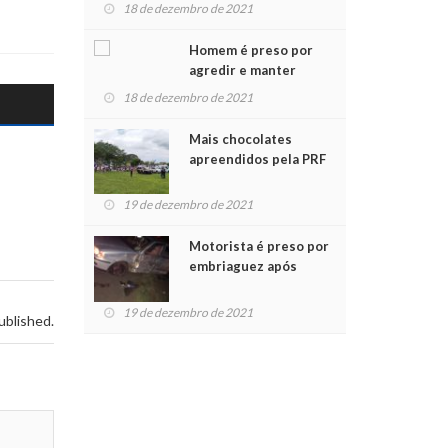
para crianças na
18 de dezembro de 2021
Chegada do Papai Noel
Homem é preso por
agredir e manter
mulher em cárcere
18 de dezembro de 2021
privado
Mais chocolates
apreendidos pela PRF
são entregues a
crianças no Natal
19 de dezembro de 2021
Solidário
Motorista é preso por
embriaguez após
acidente com dois
feridos
19 de dezembro de 2021
ublished.