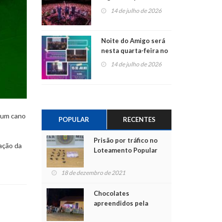
do Jota Quest nos 45
14 de julho de 2026
anos da Sicredi Ouro
Branco RS/MG
Noite do Amigo será
nesta quarta-feira no
Centro de Cultura de
14 de julho de 2026
São Sebastião do Caí
s um cano
POPULAR
RECENTES
Prisão por tráfico no
lação da
Loteamento Popular
18 de dezembro de 2021
Chocolates
apreendidos pela
Polícia são entregues