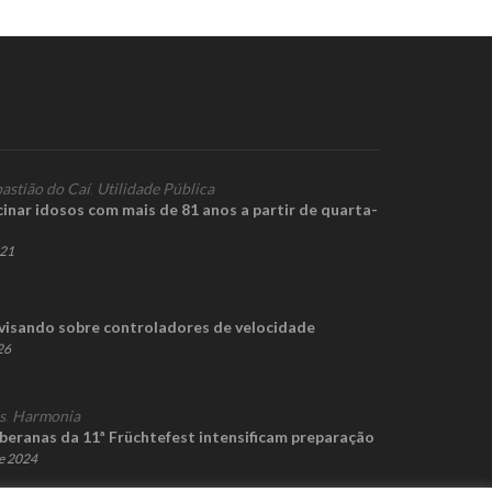
astião do Caí
,
Utilidade Pública
inar idosos com mais de 81 anos a partir de quarta-
021
avisando sobre controladores de velocidade
26
s
,
Harmonia
beranas da 11ª Früchtefest intensificam preparação
e 2024