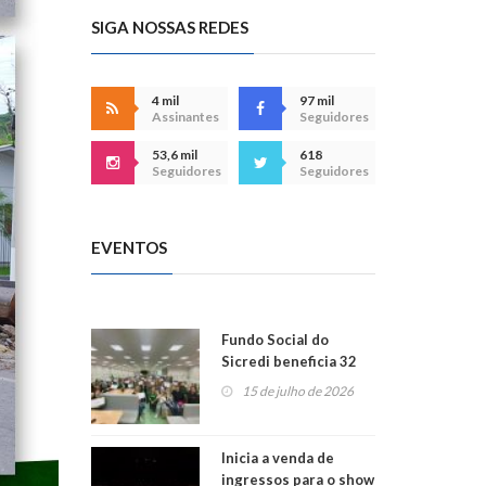
SIGA NOSSAS REDES
4 mil
97 mil
Assinantes
Seguidores
53,6 mil
618
Seguidores
Seguidores
EVENTOS
Fundo Social do
Sicredi beneficia 32
projetos em
15 de julho de 2026
Montenegro
Inicia a venda de
ingressos para o show