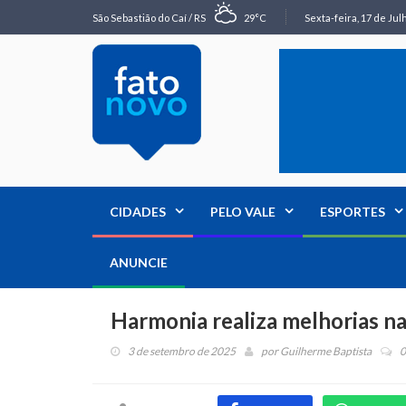
São Sebastião do Caí / RS
29°C
Sexta-feira, 17 de Jul
CIDADES
PELO VALE
ESPORTES
ANUNCIE
Harmonia realiza melhorias na
3 de setembro de 2025
por
Guilherme Baptista
0