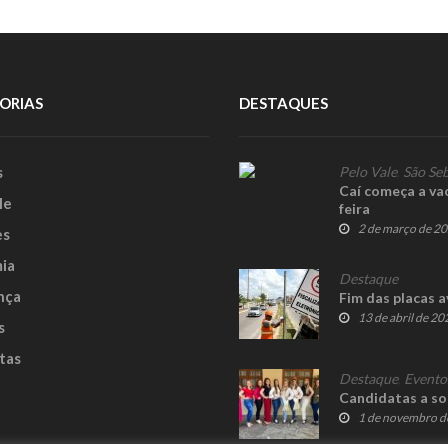
ORIAS
DESTAQUES
s
Pelo Vale
,
São Seb
Caí começa a vac
le
feira
2 de março de 2
es
ia
Destaque
nça
Fim das placas 
13 de abril de 20
s
tas
Destaque
,
Evento
Candidatas a so
1 de novembro d