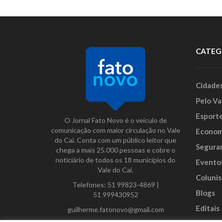
CATEG
Cidade
Pelo Va
Esport
O Jornal Fato Novo é o veículo de
comunicação com maior circulação no Vale
Econom
do Caí. Conta com um público leitor que
Segura
chega a mais 25.000 pessoas e cobre o
noticiário de todos os 18 municípios do
Evento
Vale do Caí.
Colunis
Telefones:
51 99823-4869
|
Blogs
51 999430952
Editais
guilherme.fatonovo@gmail.com