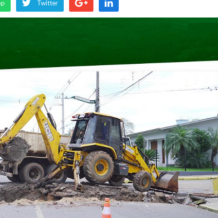
pp
Twitter