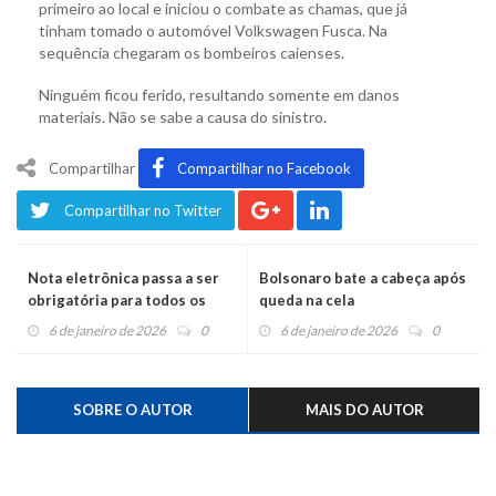
primeiro ao local e iniciou o combate as chamas, que já
tinham tomado o automóvel Volkswagen Fusca. Na
sequência chegaram os bombeiros caienses.
Ninguém ficou ferido, resultando somente em danos
materiais. Não se sabe a causa do sinistro.
Compartilhar
Compartilhar no Facebook
Compartilhar no Twitter
Nota eletrônica passa a ser
Bolsonaro bate a cabeça após
obrigatória para todos os
queda na cela
produtores rurais
6 de janeiro de 2026
0
6 de janeiro de 2026
0
SOBRE O AUTOR
MAIS DO AUTOR