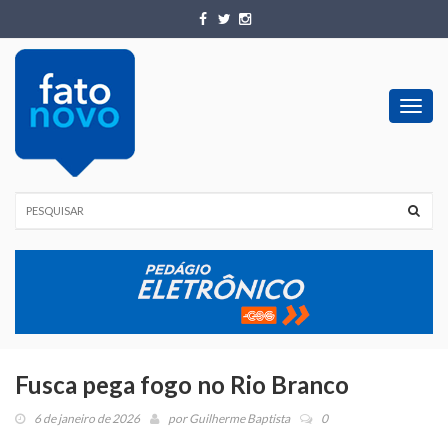
Toggl
navig
Fusca pega fogo no Rio Branco
6 de janeiro de 2026
por
Guilherme Baptista
0