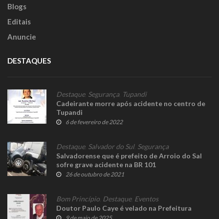
Blogs
Editais
Anuncie
DESTAQUES
Destaque
,
Segurança
,
Tupandi
Cadeirante morre após acidente no centro de
Tupandi
6 de fevereiro de 2022
Destaque
,
Salvador do Sul
,
Segurança
Salvadorense que é prefeito de Arroio do Sal
sofre grave acidente na BR 101
26 de outubro de 2021
Bom Princípio
,
Destaque
,
Eventos
Doutor Paulo Caye é velado na Prefeitura
9 de maio de 2025