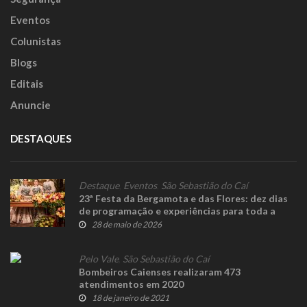
Eventos
Colunistas
Blogs
Editais
Anuncie
DESTAQUES
Destaque
,
Eventos
,
São Sebastião do Caí
23ª Festa da Bergamota e das Flores: dez dias
de programação e experiências para toda a
família
28 de maio de 2026
Pelo Vale
,
São Sebastião do Caí
Bombeiros Caienses realizaram 473
atendimentos em 2020
18 de janeiro de 2021