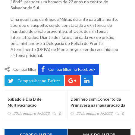
18h45, prendeu um homem de 22 anos no centro de
Salvador do Sul.
Uma guarnição da Brigada Militar, durante patrulhamento,
abordou o suspeito, sendo constatado a existência de
mandado de prisão preventiva, através dos sistemas
informatizados. Diante dos fatos, foi dada voz de prisão,
encaminhando-o à Delegacia de Polícia de Pronto
Atendimento (DPPA) de Montenegro, sendo recolhido ao
sistema prisional.
Compartilhar
Compartilhar no Facebook
Compartilhar no Twitter
Sábado é Dia D de
Domingo com Concerto da
Multivacinação
Primavera na inauguração da
Revitalização da Praça e do
20 de outubro de 2023
0
22 de outubro de 2023
0
Calçadão do Caí