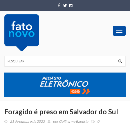
Toggl
navig
Foragido é preso em Salvador do Sul
21 de outubro de 2023
por
Guilherme Baptista
0