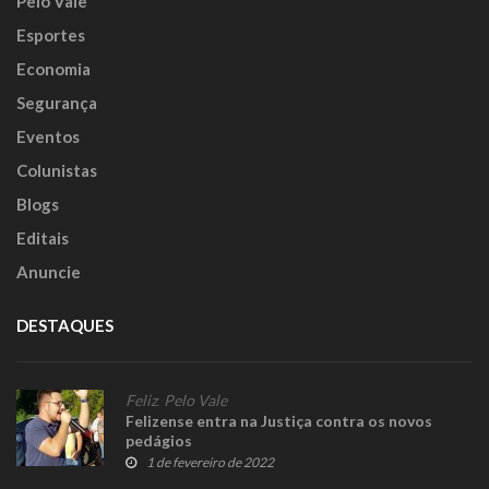
Pelo Vale
Esportes
Economia
Segurança
Eventos
Colunistas
Blogs
Editais
Anuncie
DESTAQUES
Feliz
,
Pelo Vale
Felizense entra na Justiça contra os novos
pedágios
1 de fevereiro de 2022