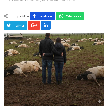
9 de janeiro de 2026
por
Guilherme Baptista
0
Compartilhar
Facebook
Whatsapp
Twitter