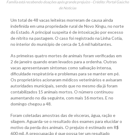
Família está recebendo doações após grande prejuízo - Crédito: Portal Gaúcho
de Notícias
Um total de 48 vacas leiteiras morreram de causa ainda
indefinida em uma propriedade rural de Novo Xingu, no norte
do Estado. A principal suspeita é de intoxicação por excesso
de nitrito na pastagem. O caso foi registrado na Linha Cotia,
no interior do município de cerca de 1,6 mil habitantes.
As primeiras quatro mortes de animais foram verificadas em
2 de janeiro quando eram levados para a ordenha. Outras
vacas apresentavam sintomas como salivação intensa,
dificuldade respiratória e problemas para se manter em pé.
Os proprietários acionaram médicos veterinários e avisaram
autoridades municipais, sendo que no mesmo dia já foram
contabilizados 15 animais mortos. O número continuou
aumentando no dia seguinte, com mais 16 mortes. E no
domingo chegou a 48.
Foram coletadas amostras das de vísceras, água, ração e
silagem. Aguarda-se o resultado dos exames para elucidar o
motivo da perda dos animais. O prejuízo é estimado em R$
600 mil. A preocupação é que possa ter um resultado