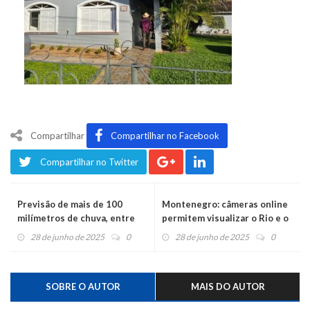
Compartilhar
Compartilhar no Facebook
Compartilhar no Twitter
Previsão de mais de 100
Montenegro: câmeras online
milímetros de chuva, entre
permitem visualizar o Rio e o
sábado e domingo, aumenta o
Cais
28 de junho de 2025
0
28 de junho de 2025
0
risco de enchente
SOBRE O AUTOR
MAIS DO AUTOR