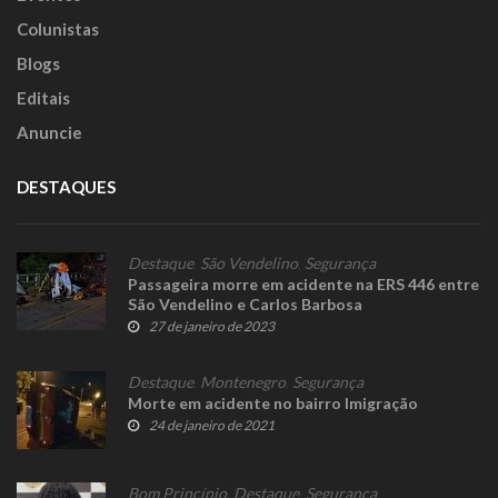
Colunistas
Blogs
Editais
Anuncie
DESTAQUES
Destaque
,
São Vendelino
,
Segurança
Passageira morre em acidente na ERS 446 entre
São Vendelino e Carlos Barbosa
27 de janeiro de 2023
Destaque
,
Montenegro
,
Segurança
Morte em acidente no bairro Imigração
24 de janeiro de 2021
Bom Princípio
,
Destaque
,
Segurança