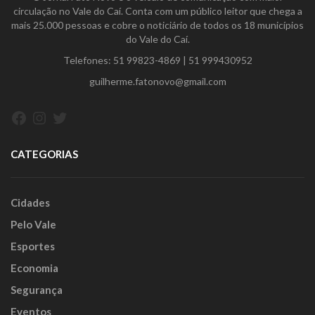
circulação no Vale do Caí. Conta com um público leitor que chega a
mais 25.000 pessoas e cobre o noticiário de todos os 18 municípios
do Vale do Caí.
Telefones:
51 99823-4869
|
51 999430952
guilherme.fatonovo@gmail.com
Facebook
Instagram
Twitter
CATEGORIAS
Cidades
Pelo Vale
Esportes
Economia
Segurança
Eventos