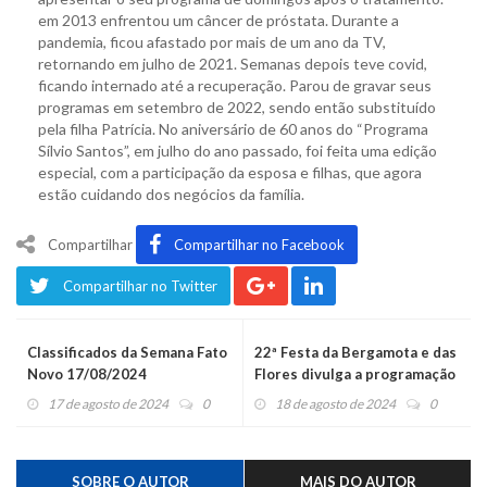
em 2013 enfrentou um câncer de próstata. Durante a
pandemia, ficou afastado por mais de um ano da TV,
retornando em julho de 2021. Semanas depois teve covid,
ficando internado até a recuperação. Parou de gravar seus
programas em setembro de 2022, sendo então substituído
pela filha Patrícia. No aniversário de 60 anos do “Programa
Sílvio Santos”, em julho do ano passado, foi feita uma edição
especial, com a participação da esposa e filhas, que agora
estão cuidando dos negócios da família.
Compartilhar
Compartilhar no Facebook
Compartilhar no Twitter
Classificados da Semana Fato
22ª Festa da Bergamota e das
Novo 17/08/2024
Flores divulga a programação
musical e cultural
17 de agosto de 2024
0
18 de agosto de 2024
0
SOBRE O AUTOR
MAIS DO AUTOR