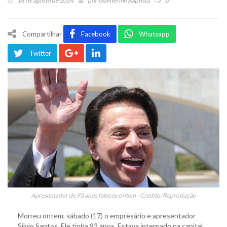
18 de agosto de 2024
por
Guilherme Baptista
0
Compartilhar
Facebook
Whatsapp
Twitter
Apresentador de 93 anos faleceu ontem - Crédito: Reprodução
Morreu ontem, sábado (17) o empresário e apresentador
Silvio Santos. Ele tinha 93 anos. Estava internado na capital