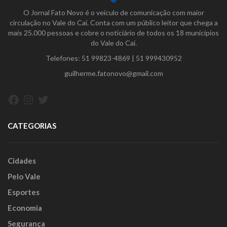
O Jornal Fato Novo é o veículo de comunicação com maior
circulação no Vale do Caí. Conta com um público leitor que chega a
mais 25.000 pessoas e cobre o noticiário de todos os 18 municípios
do Vale do Caí.
Telefones:
51 99823-4869
|
51 999430952
guilherme.fatonovo@gmail.com
Facebook
Instagram
Twitter
CATEGORIAS
Cidades
Pelo Vale
Esportes
Economia
Segurança