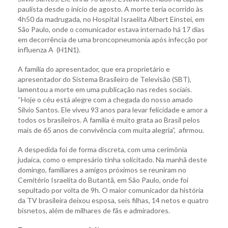
paulista desde o início de agosto. A morte teria ocorrido às
4h50 da madrugada, no Hospital Israelita Albert Einstei, em
São Paulo, onde o comunicador estava internado há 17 dias
em decorrência de uma broncopneumonia após infecção por
influenza A (H1N1).
A família do apresentador, que era proprietário e
apresentador do Sistema Brasileiro de Televisão (SBT),
lamentou a morte em uma publicação nas redes sociais.
“Hoje o céu está alegre com a chegada do nosso amado
Silvio Santos. Ele viveu 93 anos para levar felicidade e amor a
todos os brasileiros. A família é muito grata ao Brasil pelos
mais de 65 anos de convivência com muita alegria”, afirmou.
A despedida foi de forma discreta, com uma cerimônia
judaica, como o empresário tinha solicitado. Na manhã deste
domingo, familiares a amigos próximos se reuniram no
Cemitério Israelita do Butantã, em São Paulo, onde foi
sepultado por volta de 9h. O maior comunicador da história
da TV brasileira deixou esposa, seis filhas, 14 netos e quatro
bisnetos, além de milhares de fãs e admiradores.