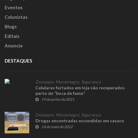
Eventos
Colunistas
Blogs
Editais
Anuncie
DESTAQUES
Destaque
,
Montenegro
,
Segurança
Celulares furtados em loja são recuperados
perto de “boca de fumo”
19 de junho de 2021
Destaque
,
Montenegro
,
Segurança
Drogas encontradas escondidas em casaco
14 de maio de 2022