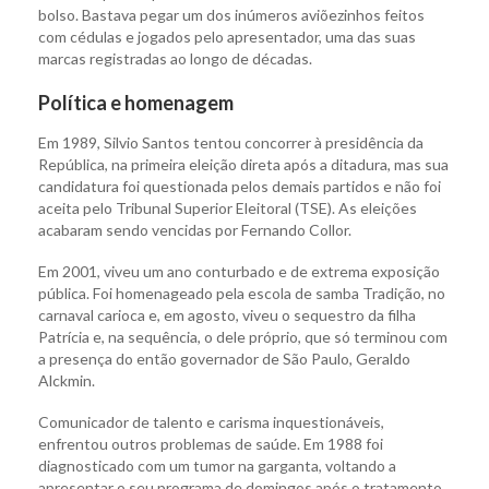
bolso. Bastava pegar um dos inúmeros aviõezinhos feitos
com cédulas e jogados pelo apresentador, uma das suas
marcas registradas ao longo de décadas.
Política e homenagem
Em 1989, Silvio Santos tentou concorrer à presidência da
República, na primeira eleição direta após a ditadura, mas sua
candidatura foi questionada pelos demais partidos e não foi
aceita pelo Tribunal Superior Eleitoral (TSE). As eleições
acabaram sendo vencidas por Fernando Collor.
Em 2001, viveu um ano conturbado e de extrema exposição
pública. Foi homenageado pela escola de samba Tradição, no
carnaval carioca e, em agosto, viveu o sequestro da filha
Patrícia e, na sequência, o dele próprio, que só terminou com
a presença do então governador de São Paulo, Geraldo
Alckmin.
Comunicador de talento e carisma inquestionáveis,
enfrentou outros problemas de saúde. Em 1988 foi
diagnosticado com um tumor na garganta, voltando a
apresentar o seu programa de domingos após o tratamento.