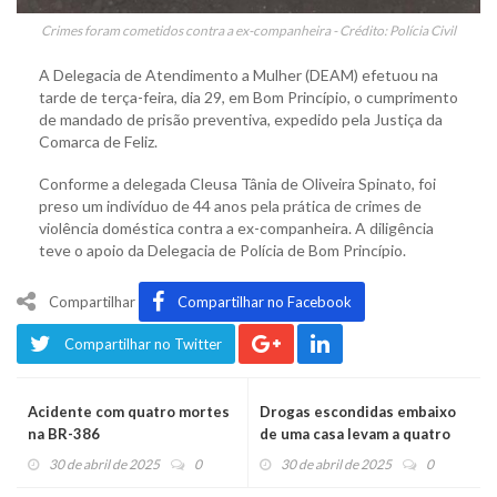
Crimes foram cometidos contra a ex-companheira - Crédito: Polícia Civil
A Delegacia de Atendimento a Mulher (DEAM) efetuou na
tarde de terça-feira, dia 29, em Bom Princípio, o cumprimento
de mandado de prisão preventiva, expedido pela Justiça da
Comarca de Feliz.
Conforme a delegada Cleusa Tânia de Oliveira Spinato, foi
preso um indivíduo de 44 anos pela prática de crimes de
violência doméstica contra a ex-companheira. A diligência
teve o apoio da Delegacia de Polícia de Bom Princípio.
Compartilhar
Compartilhar no Facebook
Compartilhar no Twitter
Acidente com quatro mortes
Drogas escondidas embaixo
na BR-386
de uma casa levam a quatro
prisões
30 de abril de 2025
0
30 de abril de 2025
0