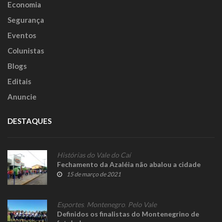
Economia
Segurança
Eventos
Colunistas
Blogs
Editais
Anuncie
DESTAQUES
Histórias do Vale do Caí
Fechamento da Azaléia não abalou a cidade
15 de março de 2021
Esportes
,
Montenegro
,
Pelo Vale
Definidos os finalistas do Montenegrino de