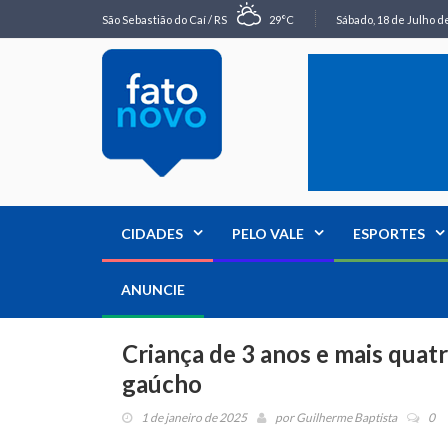
São Sebastião do Caí / RS
29°C
Sábado, 18 de Julho de
CIDADES
PELO VALE
ESPORTES
ANUNCIE
Criança de 3 anos e mais qua
gaúcho
1 de janeiro de 2025
por
Guilherme Baptista
0