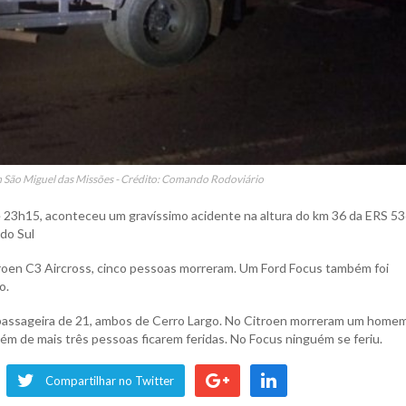
m São Miguel das Missões - Crédito: Comando Rodoviário
de 23h15, aconteceu um gravíssimo acidente na altura do km 36 da ERS 5
do Sul
oen C3 Aircross, cinco pessoas morreram. Um Ford Focus também foi
o.
passageira de 21, ambos de Cerro Largo. No Citroen morreram um home
ém de mais três pessoas ficarem feridas. No Focus ninguém se feriu.
Compartilhar no Twitter