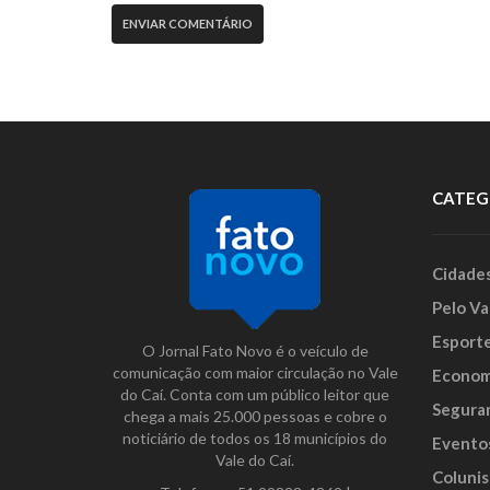
CATEG
Cidade
Pelo Va
Esport
O Jornal Fato Novo é o veículo de
comunicação com maior circulação no Vale
Econom
do Caí. Conta com um público leitor que
Segura
chega a mais 25.000 pessoas e cobre o
noticiário de todos os 18 municípios do
Evento
Vale do Caí.
Colunis