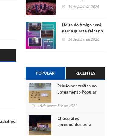
do Jota Quest nos 45
14 de julho de 2026
anos da Sicredi Ouro
Branco RS/MG
Noite do Amigo será
nesta quarta-feira no
Centro de Cultura de
14 de julho de 2026
São Sebastião do Caí
POPULAR
RECENTES
Prisão por tráfico no
Loteamento Popular
18 de dezembro de 2021
Chocolates
ublished.
apreendidos pela
Polícia são entregues