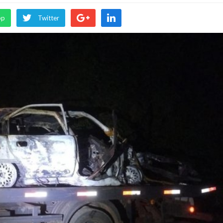
pp
Twitter