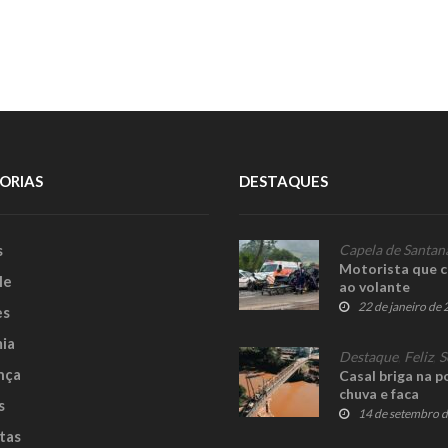
ORIAS
DESTAQUES
s
Capela de Santan
Motorista que c
le
ao volante
22 de janeiro de
es
ia
Destaque
,
Feliz
,
S
nça
Casal briga na p
chuva e faca
s
14 de setembro 
tas