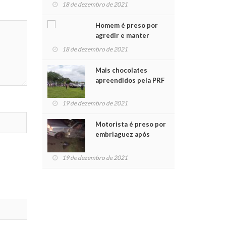
para crianças na
18 de dezembro de 2021
Chegada do Papai Noel
Homem é preso por
agredir e manter
mulher em cárcere
18 de dezembro de 2021
privado
Mais chocolates
apreendidos pela PRF
são entregues a
crianças no Natal
19 de dezembro de 2021
Solidário
Motorista é preso por
embriaguez após
acidente com dois
feridos
19 de dezembro de 2021