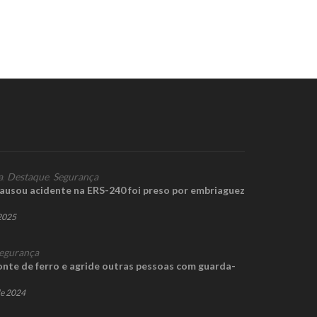
a
,
Destaque
,
Segurança
ausou acidente na ERS-240 foi preso por embriaguez
 2025
egurança
onte de ferro e agride outras pessoas com guarda-
de 2024