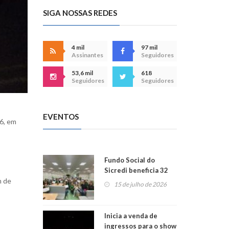
SIGA NOSSAS REDES
4 mil
97 mil
Assinantes
Seguidores
53,6 mil
618
Seguidores
Seguidores
EVENTOS
36, em
Fundo Social do
Sicredi beneficia 32
projetos em
m de
15 de julho de 2026
Montenegro
Inicia a venda de
ingressos para o show