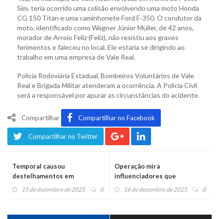
Sim, teria ocorrido uma colisão envolvendo uma moto Honda
CG 150 Titan e uma caminhonete Ford F-350. O condutor da
moto, identificado como Wagner Júnior Müller, de 42 anos,
morador de Arroio Feliz (Feliz), não resistiu aos graves
ferimentos e faleceu no local. Ele estaria se dirigindo ao
trabalho em uma empresa de Vale Real.
Polícia Rodoviária Estadual, Bombeiros Voluntários de Vale
Real e Brigada Militar atenderam a ocorrência. A Polícia Civil
será a responsável por apurar as circunstâncias do acidente.
Compartilhar
Compartilhar no Facebook
Compartilhar no Twitter
Temporal causou
Operação mira
destelhamentos em
influenciadores que
Montenegro
promoviam "Jogo do
15 de dezembro de 2025
0
16 de dezembro de 2025
0
Tigrinho"