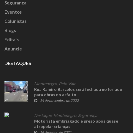
Segurança
Eventos
Colunistas
Blogs
Editais
Anuncie
DESTAQUES
Montenegro
,
Pelo Vale
Rua Ramiro Barcelos será fechada no feriado
para obras no asfalto
14 de novembro de 2022
Destaque
,
Montenegro
,
Segurança
Motorista embriagado é preso após quase
atropelar crianças
14 de junho de 2021