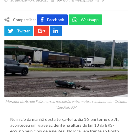
16 de dezembro de 2025
por
Guilherme Baptista
0
Compartilhar
Facebook
Whatsapp
Twitter
Morador de Arroio Feliz morreu na colisão entre moto e caminhonete - Crédito:
Vale Feliz FM
No início da manhã desta terça-feira, dia 16, em torno de 7h,
aconteceu um grave acidente na altura do km 13 da ERS-
452, no município de Vale Real. No local, em frente ao Posto