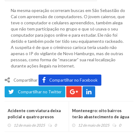
Na mesma operação ocorreram buscas em São Sebastião do
Caí com apreensão de computadores. O jovem caiense, que
teve o computador e celulares apreendidos, também alega
que não tem participação no grupo e que só usava o seu
computador para jogos online e para estudar. Ele não foi
detido e também pode ter tido seu equipamento rackeado.
A suspeita é de que o criminoso carioca teria usado não
apenas o IP do vigilante de Novo Hamburgo, mas de outras
pessoas, como forma de “mascarar” sua real localização
durante ações ilegais na internet.
Compartilhar
Compartilhar no Facebook
Compartilhar no Twitter
Acidente com viatura deixa
Montenegro: oito bairros
policial e quatro presos
terão abastecimento de água
feridos
interrompido durante obra
12 de maio de 2025
0
12 de maio de 2025
0