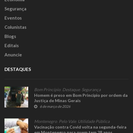
Segurança
Eventos
Colunistas
Blogs
Editais
Anuncie
DESTAQUES
Bom Princípio
,
Destaque
,
Segurança
Homem é preso em Bom Princípio por ordem da
Justiça de Minas Gerais
6 de março de 2026
Montenegro
,
Pelo Vale
,
Utilidade Pública
Vacinação contra Covid volta na segunda-feira
em Montenegro para quem tem 28 anos