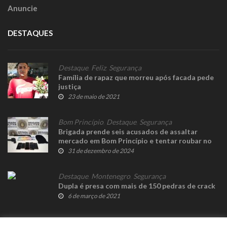
Anuncie
DESTAQUES
Destaque
,
Feliz
,
Segurança
Família de rapaz que morreu após facada pede
justiça
23 de maio de 2021
Bom Princípio
,
Destaque
,
Segurança
Brigada prende seis acusados de assaltar
mercado em Bom Princípio e tentar roubar no
Caí
31 de dezembro de 2024
Destaque
,
Montenegro
,
Segurança
Dupla é presa com mais de 150 pedras de crack
6 de março de 2021