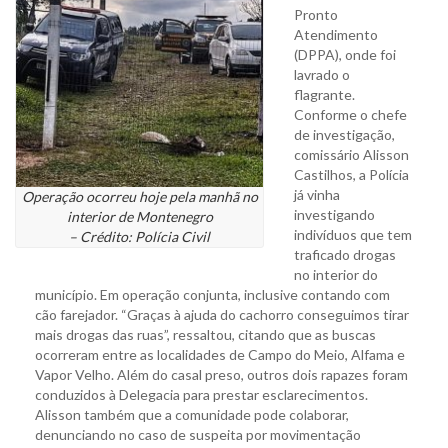
Pronto
Atendimento
(DPPA), onde foi
lavrado o
flagrante.
Conforme o chefe
de investigação,
comissário Alisson
Castilhos, a Polícia
já vinha
Operação ocorreu hoje pela manhã no
investigando
interior de Montenegro
indivíduos que tem
– Crédito: Polícia Civil
traficado drogas
no interior do
município. Em operação conjunta, inclusive contando com
cão farejador. “Graças à ajuda do cachorro conseguimos tirar
mais drogas das ruas”, ressaltou, citando que as buscas
ocorreram entre as localidades de Campo do Meio, Alfama e
Vapor Velho. Além do casal preso, outros dois rapazes foram
conduzidos à Delegacia para prestar esclarecimentos.
Alisson também que a comunidade pode colaborar,
denunciando no caso de suspeita por movimentação