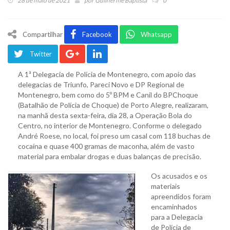
28 de maio de 2021
por
Guilherme Baptista
0
Compartilhar
Facebook
Whatsapp
Twitter
A 1ª Delegacia de Polícia de Montenegro, com apoio das
delegacias de Triunfo, Pareci Novo e DP Regional de
Montenegro, bem como do 5º BPM e Canil do BPChoque
(Batalhão de Polícia de Choque) de Porto Alegre, realizaram,
na manhã desta sexta-feira, dia 28, a Operação Bola do
Centro, no interior de Montenegro. Conforme o delegado
André Roese, no local, foi preso um casal com 118 buchas de
cocaína e quase 400 gramas de maconha, além de vasto
material para embalar drogas e duas balanças de precisão.
Os acusados e os
materiais
apreendidos foram
encaminhados
para a Delegacia
de Polícia de