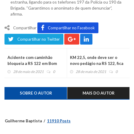
estranha, ligando para os telefones 197 da Polícia ou 190 da
Brigada. “Garantimos o anonimato de quem denunciar”,
afirma.
Compartilhar
Compartilhar no Facebook
Compartilhar no Twitter
Acidente com caminhão
KM 22,5, onde deve ser o
bloqueia a RS 122 em Bom
novo pedágio na RS 122, fica
Princípio
em Bom Princípio
28 de maio de 2021
0
28 de maio de 2021
0
SOBRE O AUTOR
MAIS DO AUTOR
Guilherme Baptista
11910 Posts