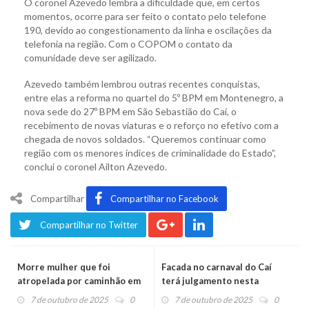
O coronel Azevedo lembra a dificuldade que, em certos
momentos, ocorre para ser feito o contato pelo telefone
190, devido ao congestionamento da linha e oscilações da
telefonia na região. Com o COPOM o contato da
comunidade deve ser agilizado.
Azevedo também lembrou outras recentes conquistas,
entre elas a reforma no quartel do 5º BPM em Montenegro, a
nova sede do 27º BPM em São Sebastião do Caí, o
recebimento de novas viaturas e o reforço no efetivo com a
chegada de novos soldados. “Queremos continuar como
região com os menores índices de criminalidade do Estado”,
conclui o coronel Ailton Azevedo.
Compartilhar
Compartilhar no Facebook
Compartilhar no Twitter
Morre mulher que foi
Facada no carnaval do Caí
atropelada por caminhão em
terá julgamento nesta
Salvador do Sul
quarta-feira
7 de outubro de 2025
0
7 de outubro de 2025
0