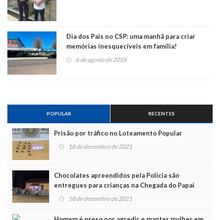
Dia dos Pais no CSP: uma manhã para criar
memórias inesquecíveis em família!
6 de agosto de 2026
POPULAR
RECENTES
Prisão por tráfico no Loteamento Popular
18 de dezembro de 2021
Chocolates apreendidos pela Polícia são
entregues para crianças na Chegada do Papai
Noel
18 de dezembro de 2021
Homem é preso por agredir e manter mulher em