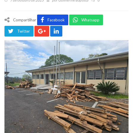
7 de outubro de 2025
por
Guilherme Baptista
0
Compartilhar
Facebook
Whatsapp
Twitter