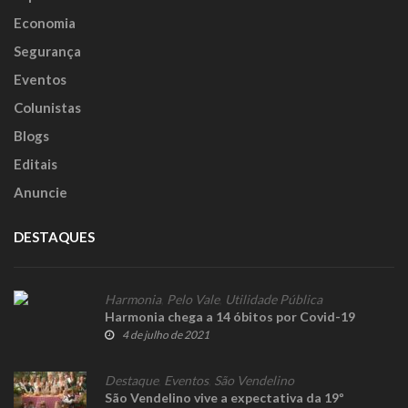
Economia
Segurança
Eventos
Colunistas
Blogs
Editais
Anuncie
DESTAQUES
Harmonia
,
Pelo Vale
,
Utilidade Pública
Harmonia chega a 14 óbitos por Covid-19
4 de julho de 2021
Destaque
,
Eventos
,
São Vendelino
São Vendelino vive a expectativa da 19º