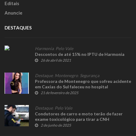
Editais
Anuncie
DESTAQUES
Harmonia
,
Pelo Vale
Descontos de até 15% no IPTU de Harmonia
26 de abril de 2021
Destaque
,
Montenegro
,
Segurança
Professora de Montenegro que sofreu acidente
em Caxias do Sul faleceu no hospital
21 de fevereiro de 2025
Destaque
,
Pelo Vale
Condutores de carro e moto terão de fazer
exame toxicológico para tirar a CNH
2 de junho de 2025