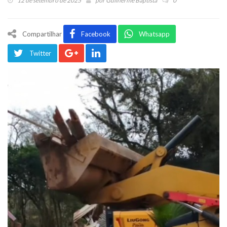
12 de setembro de 2025
por
Guilherme Baptista
0
Compartilhar
Facebook
Whatsapp
Twitter