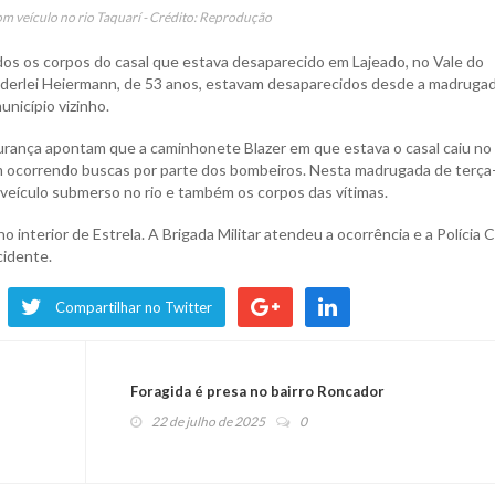
om veículo no rio Taquarí - Crédito: Reprodução
dos os corpos do casal que estava desaparecido em Lajeado, no Vale do
anderlei Heiermann, de 53 anos, estavam desaparecidos desde a madruga
nicípio vizinho.
urança apontam que a caminhonete Blazer em que estava o casal caiu no r
 ocorrendo buscas por parte dos bombeiros. Nesta madrugada de terça-
eículo submerso no rio e também os corpos das vítimas.
o interior de Estrela. A Brigada Militar atendeu a ocorrência e a Polícia Ci
cidente.
Compartilhar no Twitter
Foragida é presa no bairro Roncador
22 de julho de 2025
0