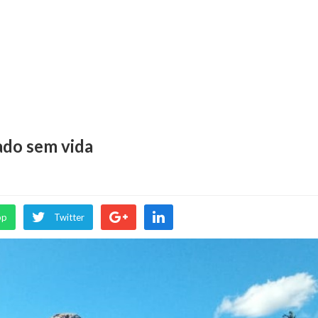
ado sem vida
pp
Twitter