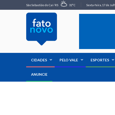
São Sebastião do Caí / RS
32°C
Sexta-feira, 17 de Jul
CIDADES
PELO VALE
ESPORTES
ANUNCIE