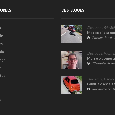
ORIAS
DESTAQUES
s
Destaque
,
São Se
Motociclista mo
le
7 de outubro de
es
ia
Destaque
,
Monte
Morre o comerci
nça
23 de setembro 
s
tas
Destaque
,
Pareci
Família é assal
6 de março de 2
e