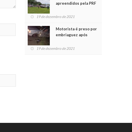
apreendidos pela PRF
são entregues a
crianças no Natal
19 de dezembro de 2021
Solidário
Motorista é preso por
embriaguez após
acidente com dois
feridos
19 de dezembro de 2021