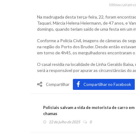
Vítimas caíram c
Na madrugada desta terça-feira, 22, foram encontra
Taquari. Márcia Helena Heiermann, de 47 anos, e V
domingo, quando teriam saído de uma festa em um mu
Conforme a Polícia Civil, imagens de câmeras de seg
na região do Porto dos Bruder. Desde então estavam
em torno de 4h45, os mergulhadores encontraram o v
O casal residia na localidade de Linha Geraldo Baixa, n
será a responsável por apurar as circunstâncias do a
Compartilhar
Compartilhar no Facebook
Policiais salvam a vida de motorista de carro em
chamas
22 de julho de 2025
0