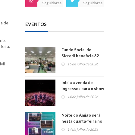
Seguidores
Seguidores
da de
EVENTOS
io,
feira,
Fundo Social do
Sicredi beneficia 32
projetos em
vil
15 de julho de 2026
Montenegro
Inicia a venda de
ingressos para o show
do Jota Quest nos 45
14 de julho de 2026
anos da Sicredi Ouro
Branco RS/MG
Noite do Amigo será
nesta quarta-feira no
Centro de Cultura de
14 de julho de 2026
São Sebastião do Caí