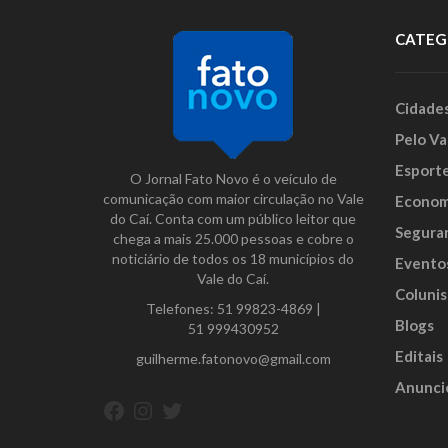
CATEG
Cidade
Pelo Va
Esport
O Jornal Fato Novo é o veículo de
comunicação com maior circulação no Vale
Econom
do Caí. Conta com um público leitor que
Segura
chega a mais 25.000 pessoas e cobre o
noticiário de todos os 18 municípios do
Evento
Vale do Caí.
Colunis
Telefones:
51 99823-4869
|
Blogs
51 999430952
Editais
guilherme.fatonovo@gmail.com
Anunci
Facebook
Instagram
Twitter