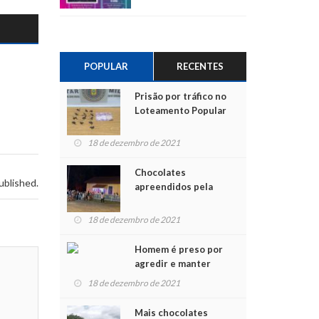
POPULAR
RECENTES
Prisão por tráfico no
Loteamento Popular
18 de dezembro de 2021
Chocolates
ublished.
apreendidos pela
Polícia são entregues
para crianças na
18 de dezembro de 2021
Chegada do Papai Noel
Homem é preso por
agredir e manter
mulher em cárcere
18 de dezembro de 2021
privado
Mais chocolates