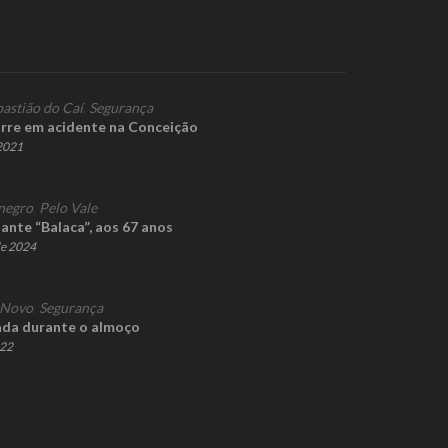
bastião do Caí
,
Segurança
rre em acidente na Conceição
 2021
negro
,
Pelo Vale
ante “Balaca”, aos 67 anos
de 2024
 Novo
,
Segurança
tada durante o almoço
022