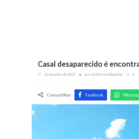
Casal desaparecido é encontr
22 de julho de 2025
por
Guilherme Baptista
0
Compartilhar
Facebook
Whatsa