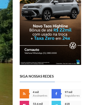
SIGA NOSSAS REDES
4 mil
97 mil
Assinantes
Seguidores
53,6 mil
618