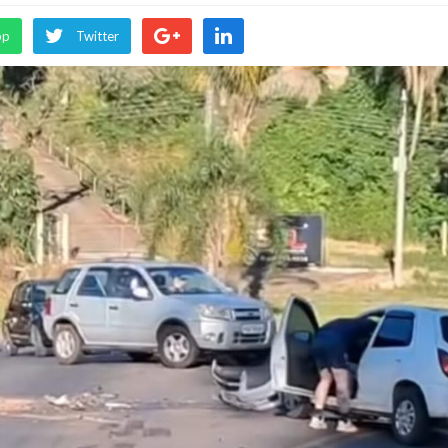
pp
Twitter