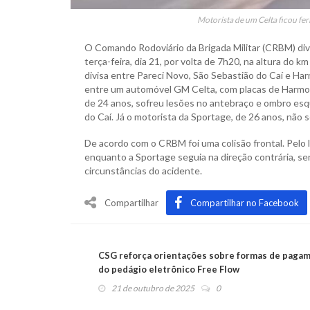
Motorista de um Celta ficou fe
O Comando Rodoviário da Brigada Militar (CRBM) div
terça-feira, dia 21, por volta de 7h20, na altura do 
divisa entre Pareci Novo, São Sebastião do Caí e Har
entre um automóvel GM Celta, com placas de Harmon
de 24 anos, sofreu lesões no antebraço e ombro esq
do Caí. Já o motorista da Sportage, de 26 anos, não se
De acordo com o CRBM foi uma colisão frontal. Pelo
enquanto a Sportage seguia na direção contrária, sen
circunstâncias do acidente.
Compartilhar
Compartilhar no Facebook
CSG reforça orientações sobre formas de paga
do pedágio eletrônico Free Flow
21 de outubro de 2025
0