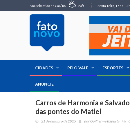
São Sebastião do Caí / RS
20°C
Sexta-feira, 17 de Jul
CIDADES
PELO VALE
ESPORTES
ANUNCIE
Carros de Harmonia e Salvado
das pontes do Matiel
21 de outubro de 2025
por
Guilherme Baptista