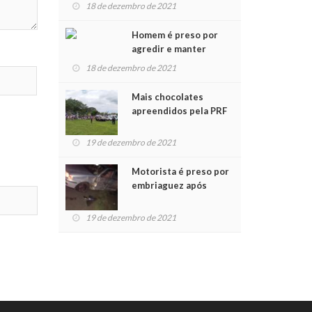
para crianças na
18 de dezembro de 2021
Chegada do Papai Noel
Homem é preso por
agredir e manter
mulher em cárcere
18 de dezembro de 2021
privado
Mais chocolates
apreendidos pela PRF
são entregues a
crianças no Natal
19 de dezembro de 2021
Solidário
Motorista é preso por
embriaguez após
acidente com dois
feridos
19 de dezembro de 2021