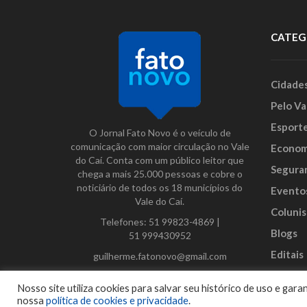
CATEG
Cidade
Pelo Va
Esport
O Jornal Fato Novo é o veículo de
comunicação com maior circulação no Vale
Econom
do Caí. Conta com um público leitor que
Segura
chega a mais 25.000 pessoas e cobre o
noticiário de todos os 18 municípios do
Evento
Vale do Caí.
Colunis
Telefones:
51 99823-4869
|
Blogs
51 999430952
Editais
guilherme.fatonovo@gmail.com
Anunci
Facebook
Instagram
Twitter
Nosso site utiliza cookies para salvar seu histórico de uso e ga
nossa
política de cookies e privacidade
.