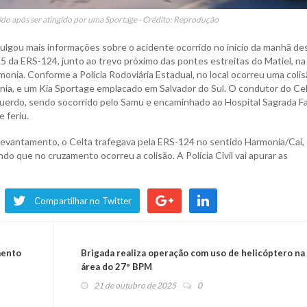
rido após ser atingido por uma Sportage - Crédito: Reprodução
ulgou mais informações sobre o acidente ocorrido no início da manhã de
km 5 da ERS-124, junto ao trevo próximo das pontes estreitas do Matiel, na
monia. Conforme a Polícia Rodoviária Estadual, no local ocorreu uma coli
ia, e um Kia Sportage emplacado em Salvador do Sul. O condutor do Cel
uerdo, sendo socorrido pelo Samu e encaminhado ao Hospital Sagrada Fam
 feriu.
 levantamento, o Celta trafegava pela ERS-124 no sentido Harmonia/Caí,
do que no cruzamento ocorreu a colisão. A Polícia Civil vai apurar as
Compartilhar no Twitter
mento
Brigada realiza operação com uso de helicóptero na
área do 27º BPM
21 de outubro de 2025
0