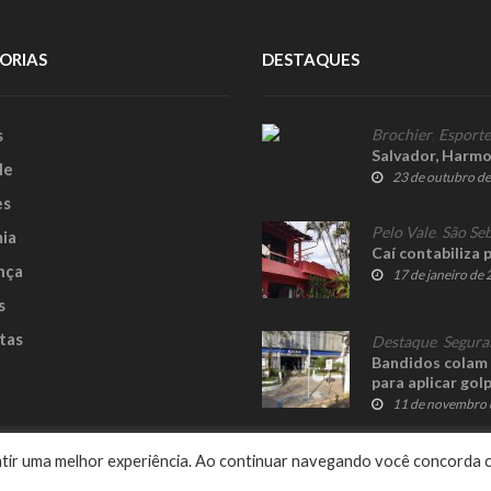
ORIAS
DESTAQUES
s
Brochier
,
Esporte
Salvador, Harmo
le
23 de outubro d
es
Pelo Vale
,
São Seb
ia
Caí contabiliza 
nça
17 de janeiro de
s
tas
Destaque
,
Segura
Bandidos colam 
para aplicar gol
11 de novembro 
e
rantir uma melhor experiência. Ao continuar navegando você concorda 