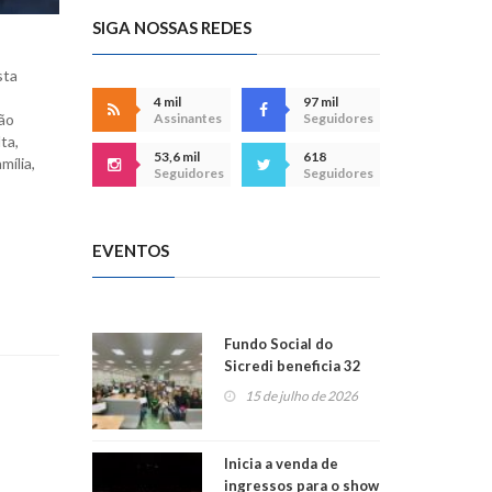
SIGA NOSSAS REDES
sta
4 mil
97 mil
Assinantes
Seguidores
são
ta,
53,6 mil
618
ília,
Seguidores
Seguidores
EVENTOS
Fundo Social do
Sicredi beneficia 32
projetos em
15 de julho de 2026
Montenegro
Inicia a venda de
ingressos para o show