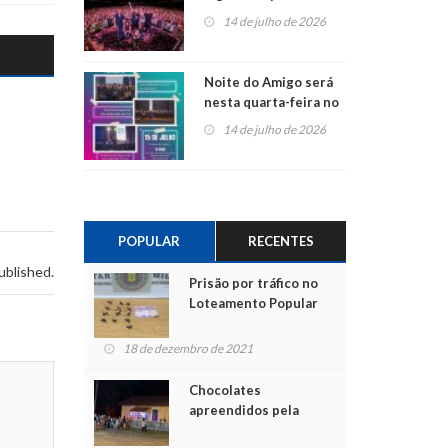
do Jota Quest nos 45
14 de julho de 2026
anos da Sicredi Ouro
Branco RS/MG
Noite do Amigo será
nesta quarta-feira no
Centro de Cultura de
14 de julho de 2026
São Sebastião do Caí
POPULAR
RECENTES
ublished.
Prisão por tráfico no
Loteamento Popular
18 de dezembro de 2021
Chocolates
apreendidos pela
Polícia são entregues