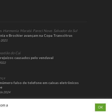
s
,
Harmonia
,
Maratá
,
Pareci Novo
,
Salvador do Sul
nia e Brochier avançam na Copa Transcitrus
e 2021
astião do Caí
prejuízos causados pelo vendaval
 2022
nça
número falso de telefone em caixas eletrônicos
pe
de 2024
com a
OK