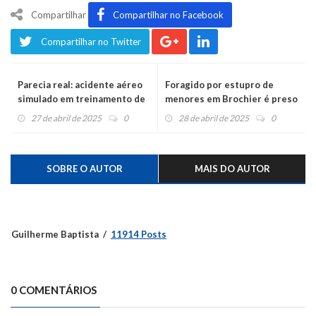
Compartilhar
Compartilhar no Facebook
Compartilhar no Twitter
Parecia real: acidente aéreo
Foragido por estupro de
simulado em treinamento de
menores em Brochier é preso
bombeiros em São Sebastião
em Santa Catarina
27 de abril de 2025
0
28 de abril de 2025
0
do Caí
SOBRE O AUTOR
MAIS DO AUTOR
Guilherme Baptista
11914 Posts
0 COMENTÁRIOS