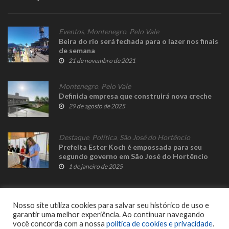
Eventos
,
Montenegro
,
Pelo Vale
Beira do rio será fechada para o lazer nos finais
de semana
21 de novembro de 2021
Montenegro
,
Pelo Vale
Definida empresa que construirá nova creche
29 de agosto de 2025
Destaque
,
Política
,
São José do Hortêncio
Prefeita Ester Koch é empossada para seu
segundo governo em São José do Hortêncio
1 de janeiro de 2025
Nosso site utiliza cookies para salvar seu histórico de uso e
garantir uma melhor experiência. Ao continuar navegando
você concorda com a nossa
política de cookies e privacidade
.