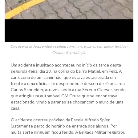
Carroceria se desprendeu e colidiu com muro e carro, sem deixar feridos -
Crédito: Reprodução
Um acidente inusitado aconteceu no início da tarde desta
segunda-feira, dia 28, na colina do bairro Matiel, em Feliz. A
carroceria de um caminhão, que estava estacionada em
frente a uma oficina, se desprendeu e desceu de ré pela rua
Carlos Schneider, atravessando a rua Sereno Glaeser, sendo
que atingiu um automóvel GM Cruze que se encontrava
estacionado, vindo a parar ao se chocar com o muro de uma
casa.
O acidente ocorreu próximo da Escola Alfredo Spier,
justamente perto do horário de entrada dos alunos. Por
muita sorte ninguém ficou ferido. A Brigada Militar registrou